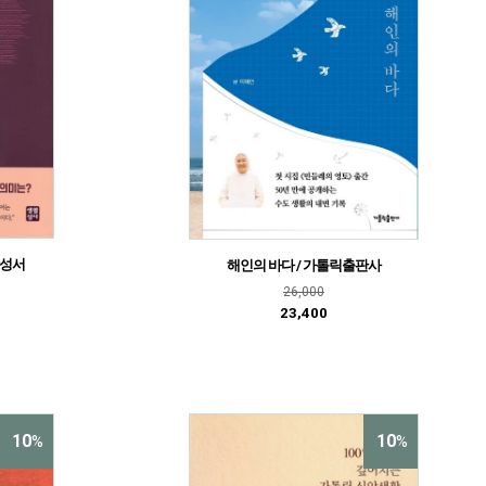
활성서
해인의 바다 / 가톨릭출판사
26,000
23,400
10
10
%
%