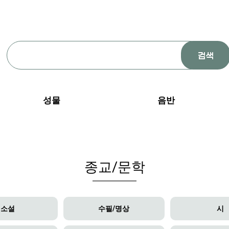
성물
음반
종교/문학
소설
수필/명상
시