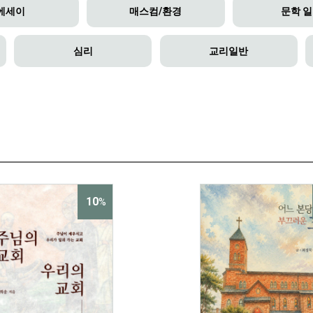
에세이
매스컴/환경
문학 
심리
교리일반
10
%