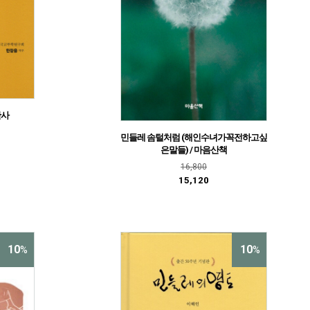
판사
민들레 솜털처럼 (해인수녀가꼭전하고싶
은말들) / 마음산책
16,800
15,120
10
10
%
%