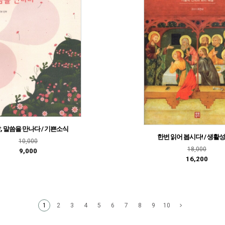
, 말씀을 만나다 / 기쁜소식
한번 읽어 봅시다! / 생활
10,000
18,000
9,000
16,200
2
3
4
5
6
7
8
9
10
1