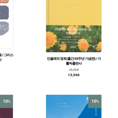
 / 그리스
민들레의 영토(출간 50주년 기념판) / 가
나
톨릭출판사
15,000
13,500
10
10
%
%