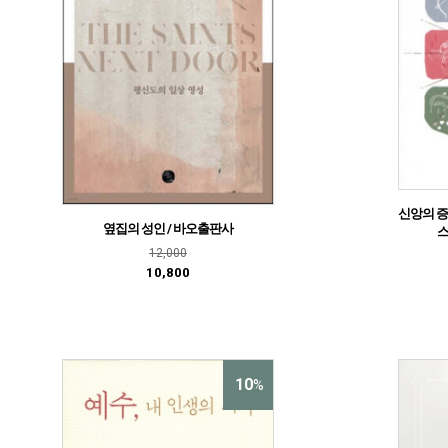
신앙의 증
옆집의 성인 / 바오출판사
12,000
10,800
10
%