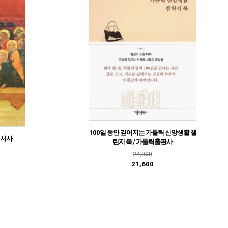
100일 동안 깊어지는 가톨릭 신앙생활 챌
성서사
린지 북 / 가톨릭출판사
24,000
21,600