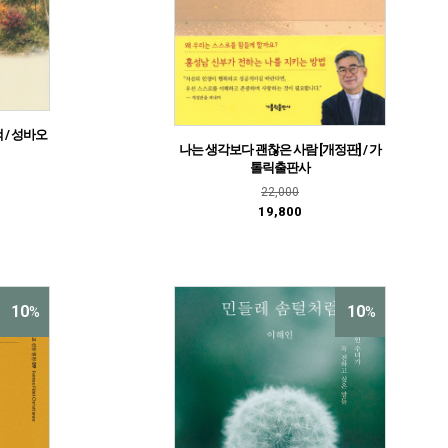
 / 성바오
나는 생각보다 괜찮은 사람 [개정판] / 가
톨릭출판사
22,000
19,800
10
10
%
%