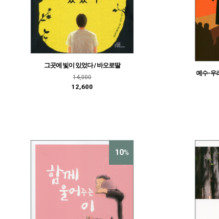
그곳에 빛이 있었다 / 바오로딸
예수-우
14,000
12,600
10
%