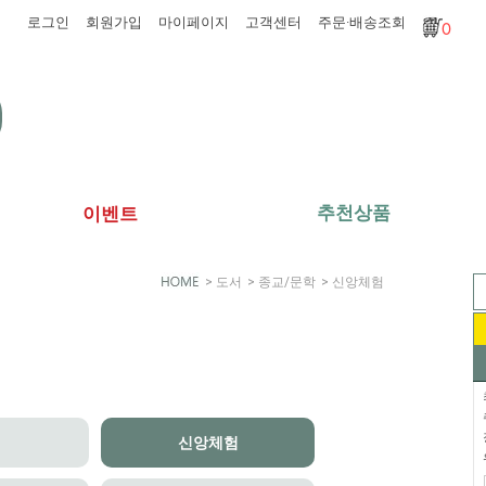
로그인
회원가입
마이페이지
고객센터
주문·배송조회
0
추천상품
이벤트
>
도서
>
종교/문학
>
신앙체험
신앙체험