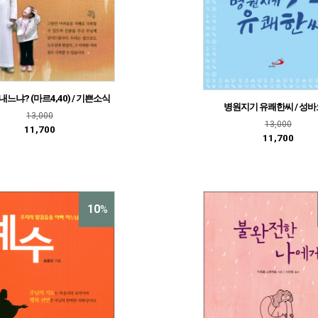
내느냐? (마르4,40) / 기쁜소식
병원지기 유쾌한씨 / 성
13,000
13,000
11,700
11,700
10
%