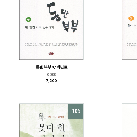
동반 부부 4 / 벽난로
8,000
7,200
10
%