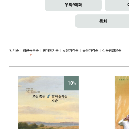
우화/예화
동화
인기순
|
최근등록순
|
판매인기순
|
낮은가격순
|
높은가격순
|
상품평많은순
10
%