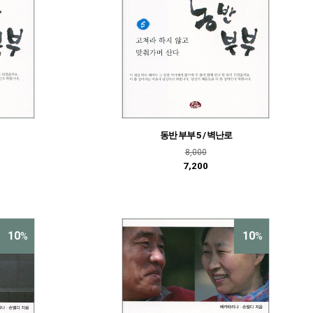
동반 부부 5 / 벽난로
8,000
7,200
10
10
%
%