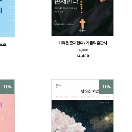
기적은 존재한다 / 가톨릭출판사
바오로
16,000
14,400
10
10
%
%