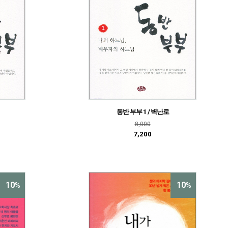
동반 부부 1 / 벽난로
8,000
7,200
10
10
%
%