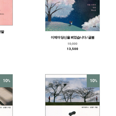
로딸
이제야 당신을 뵈었습니다 / 글봄
15,000
13,500
10
10
%
%