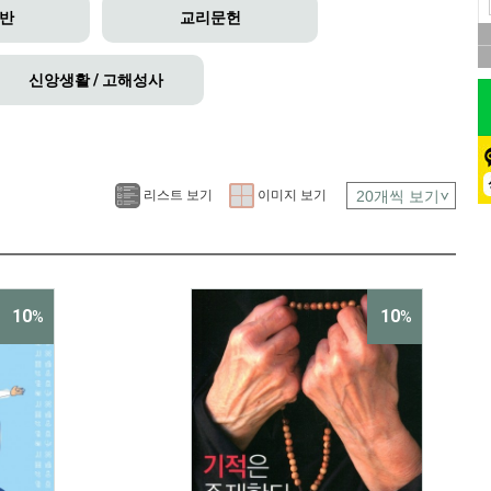
일반
교리문헌
신앙생활 / 고해성사
리스트 보기
이미지 보기
10
10
%
%