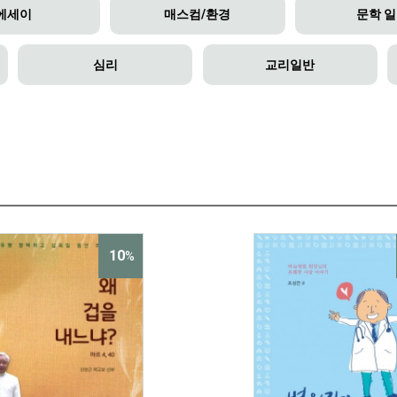
에세이
매스컴/환경
문학 
심리
교리일반
10
%