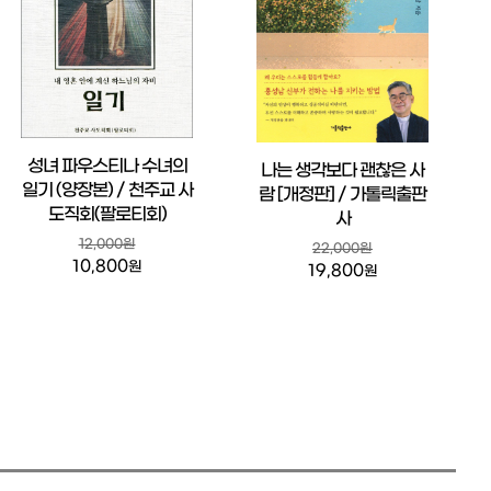
성녀 파우스티나 수녀의
나는 생각보다 괜찮은 사
일기 (양장본) / 천주교 사
람 [개정판] / 가톨릭출판
도직회(팔로티회)
사
12,000원
22,000원
10,800
원
19,800
원