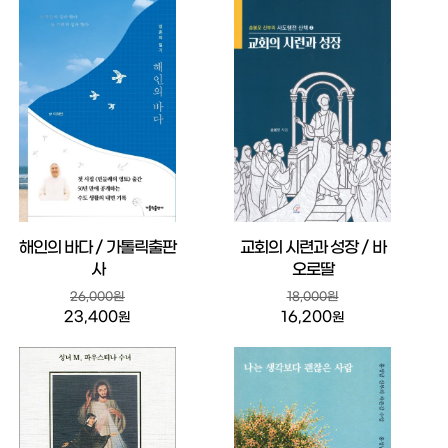
해인의 바다 / 가톨릭출판
교회의 시련과 성장 / 바
사
오로딸
26,000원
18,000원
23,400
16,200
원
원