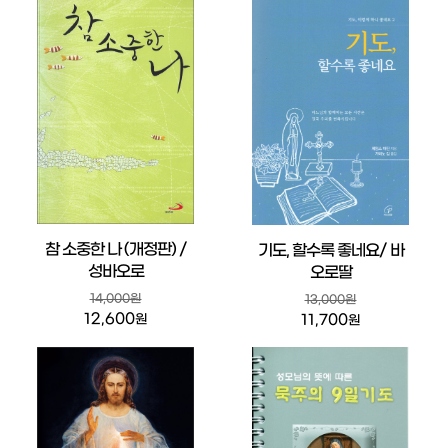
참 소중한 나 (개정판) /
기도, 할수록 좋네요/ 바
성바오로
오로딸
14,000원
13,000원
12,600
11,700
원
원