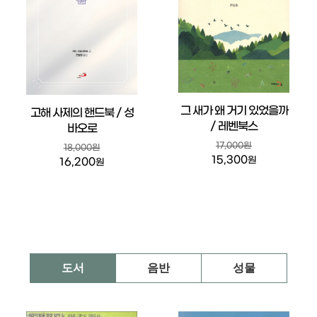
그 새가 왜 거기 있었을까
고해 사제의 핸드북 / 성
/ 레벤북스
바오로
17,000원
18,000원
15,300
원
16,200
원
도서
음반
성물