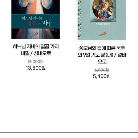
하느님 자비의 일곱 가지
성모님의 뜻에 따른 묵주
비밀 / 성바오로
의 9일 기도 링 (대) / 성바
오로
15,000원
13,500
원
6,000원
5,400
원