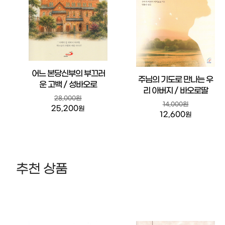
어느 본당신부의 부끄러
주님의 기도로 만나는 우
운 고백 / 성바오로
리 아버지 / 바오로딸
28,000원
14,000원
25,200
원
12,600
원
추천 상품