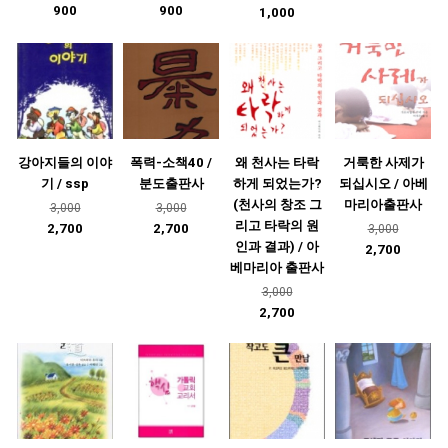
900
900
1,000
강아지들의 이야
폭력-소책40 /
왜 천사는 타락
거룩한 사제가
기 / ssp
분도출판사
하게 되었는가?
되십시오 / 아베
(천사의 창조 그
마리아출판사
3,000
3,000
리고 타락의 원
2,700
2,700
3,000
인과 결과) / 아
2,700
베마리아 출판사
3,000
2,700