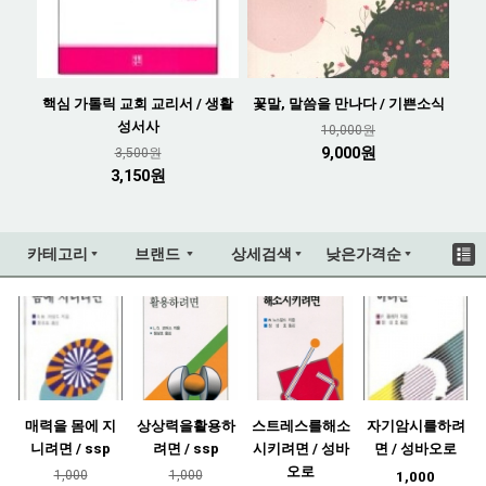
핵심 가톨릭 교회 교리서 / 생활
꽃말, 말씀을 만나다 / 기쁜소식
성서사
10,000원
9,000원
3,500원
3,150원
카테고리
브랜드
상세검색
낮은가격순
매력을 몸에 지
상상력을활용하
스트레스를해소
자기암시를하려
니려면 / ssp
려면 / ssp
시키려면 / 성바
면 / 성바오로
오로
1,000
1,000
1,000