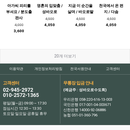
아가씨 피리를
영혼의 입맞춤 /
지금 이 순간을
천국에서 온 편
부셔요 / 분도출
성바오로
살며 / 바오로딸
지 / 다솜
판사
4,500
4,500
4,500
4,050
4,050
4,050
4,000
3,600
20
개 더보기
이용약관
개인정보처리방침
전국서원안내
고객센터
고객센터
무통장 입금 안내
02-945-2972
(예금주 : 성바오로수도회)
010-2572-1365
우리은행 058-220-616-13-003
평일(월~금) 09:00 ~ 17:30
국민은행 017-001-04-003671
점심시간 12:30 ~ 13:30
신한은행 14000-92-06886
토요일·일요일·공휴일 휴무
농협 051-01-360-796