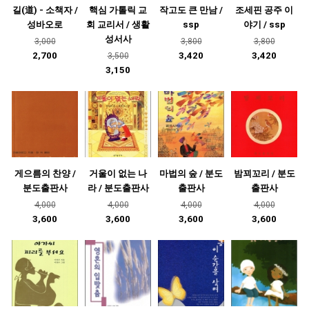
길(道) - 소책자 /
핵심 가톨릭 교
작고도 큰 만남 /
조세핀 공주 이
성바오로
회 교리서 / 생활
ssp
야기 / ssp
성서사
3,000
3,800
3,800
2,700
3,420
3,420
3,500
3,150
게으름의 찬양 /
거울이 없는 나
마법의 숲 / 분도
밤꾀꼬리 / 분도
분도출판사
라 / 분도출판사
출판사
출판사
4,000
4,000
4,000
4,000
3,600
3,600
3,600
3,600