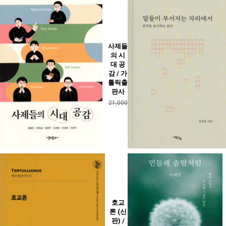
사제들
의 시
대 공
감 / 가
톨릭출
판사
21,000
호교
론 (신
판) /