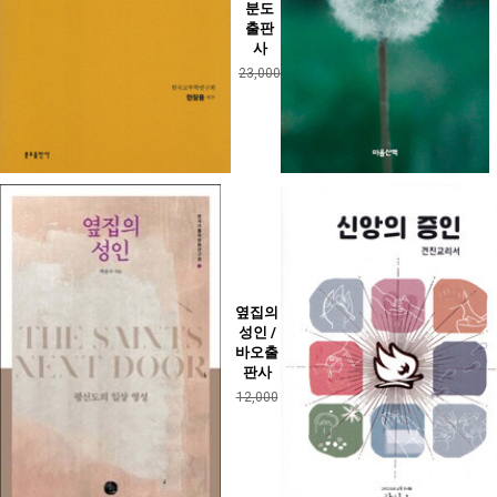
분도
출판
사
23,000
옆집의
성인 /
바오출
판사
12,000