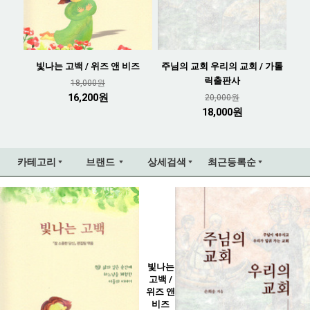
빛나는 고백 / 위즈 앤 비즈
주님의 교회 우리의 교회 / 가톨
릭출판사
18,000원
16,200원
20,000원
18,000원
카테고리
브랜드
상세검색
최근등록순
빛나는
고백 /
위즈 앤
비즈