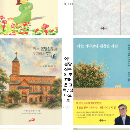
18,000
어느
본당
신부
의 부
끄러
운 고
백 / 성
바오
로
28,000