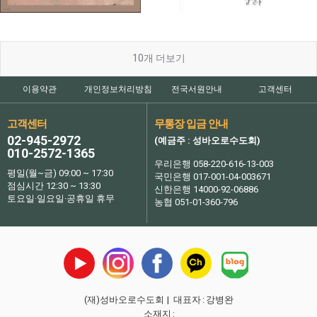
10
개 더보기
이용약관
개인정보처리방침
전국서원안내
고객센터
고객센터
무통장 입금 안내
02-945-2972
(예금주 : 성바오로수도회)
010-2572-1365
우리은행 058-220-616-13-003
평일(월~금) 09:00 ~ 17:30
국민은행 017-001-04-003671
점심시간 12:30 ~ 13:30
신한은행 14000-92-06886
토요일·일요일·공휴일 휴무
농협 051-01-360-796
(재)성바오로수도회
| 대표자
:
강병완
소재지
: