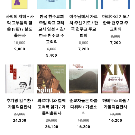
사막의 지혜 - 사
한국 천주교회
예수님께서 가르
마리아의 기도 /
막 교부들의 말
주일 학교 교리
쳐 주신 기도 / 한
한국 천주교 주
씀 (3판) / 분도
교사 양성 지침/
국 천주교 주교
교회의
출판사
한국 천주교 주
회의
8,000
교회의
7,200
10,000
8,000
9,000
7,200
6,000
5,400
추기경 김수환 /
과르디니와 함께
순교자들은 아름
하베무스 파팜 /
가톨릭출판사
고백록 읽기 / 가
다워라 / 기쁜소
가톨릭출판사
톨릭출판사
식
27,000
18,000
24,300
16,200
29,000
18,000
26,100
16,200