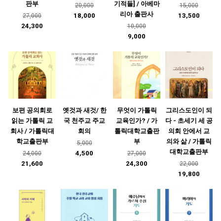
판부
기적들] / 아베마
20,000
15,000
리아 출판사
18,000
13,500
27,000
24,300
10,000
9,000
보편 공의회로
옛것과 새것/ 한
무엇이 가톨릭
그리스도인이 되
읽는 가톨릭 교
국 천주교 주교
교육인가? / 가
다 - 초세기 세 공
회사 / 가톨릭대
회의
톨릭대학교출판
의회 안에서 교
학교출판부
부
의와 삶 / 가톨릭
5,000
대학교출판부
4,500
24,000
27,000
21,600
24,300
22,000
19,800