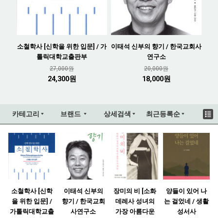
소철학사 [신학을 위한 입문] / 가
이태석 신부의 향기 / 한국교회사
톨릭대학교출판부
연구소
27,000원
20,000원
24,300원
18,000원
카테고리
브랜드
상세검색
최근등록순
소철학사 [신학
이태석 신부의
장미의 비 [소화
양들이 있어 나
을 위한 입문] /
향기 / 한국교회
데레사 성녀의
는 걸었네 / 생활
가톨릭대학교출
사연구소
가장 아름다운
성서사