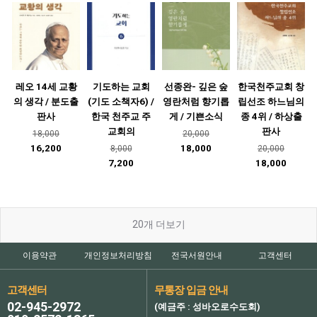
레오 14세 교황
기도하는 교회
선종완- 깊은 숲
한국천주교회 창
의 생각 / 분도출
(기도 소책자6) /
영란처럼 향기롭
립선조 하느님의
판사
한국 천주교 주
게 / 기쁜소식
종 4위 / 하상출
교회의
판사
18,000
20,000
16,200
18,000
8,000
20,000
7,200
18,000
20
개 더보기
이용약관
개인정보처리방침
전국서원안내
고객센터
고객센터
무통장 입금 안내
02-945-2972
(예금주 : 성바오로수도회)