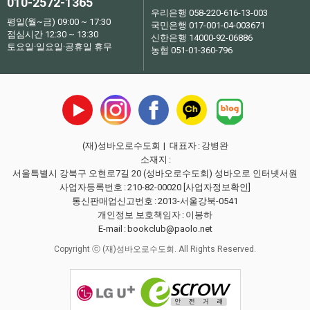
010-2572-1365
우리은행 058-220-616-13-003
평일(월~금) 09:00 ~ 17:30
국민은행 017-001-04-003671
점심시간 12:30 ~ 13:30
신한은행 14000-92-06886
토요일·일요일·공휴일 휴무
농협 051-01-360-796
(재)성바오로수도회
| 대표자
:
강병완
소재지
:
서울특별시 강북구 오현로7길 20 (성바오로수도회) 성바오로 인터넷서원
사업자등록번호
:
210-82-00020
[사업자정보확인]
통신판매업신고번호
:
2013-서울강북-0541
개인정보 보호책임자
:
이봉하
E-mail
:
bookclub@paolo.net
Copyright ⓒ (재)성바오로수도회. All Rights Reserved.