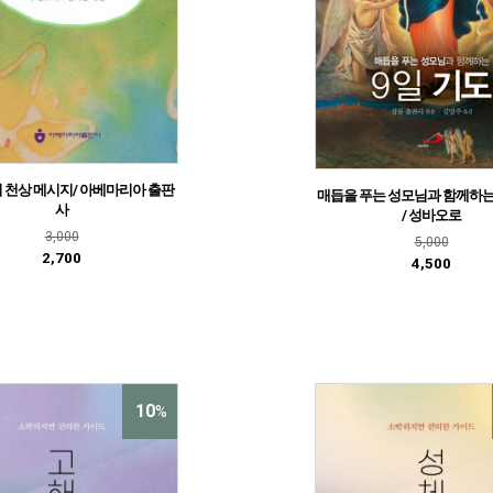
 천상 메시지/ 아베마리아 출판
매듭을 푸는 성모님과 함께하는
사
/ 성바오로
3,000
5,000
2,700
4,500
10
%