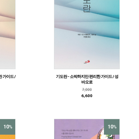
 가이드 /
기도란 - 소박하지만 편리한 가이드 / 성
바오로
7,000
6,600
10
10
%
%