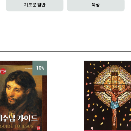
기도문 일반
묵상
10
%