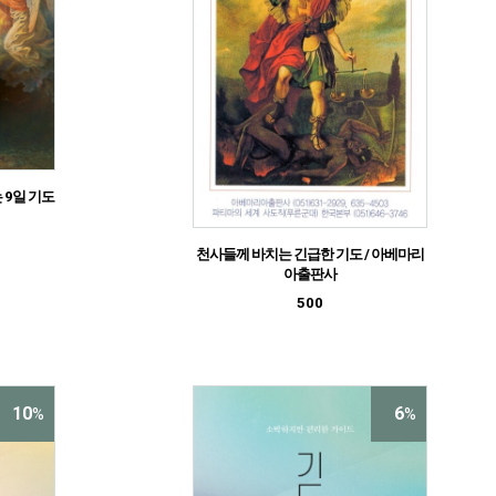
 9일 기도
천사들께 바치는 긴급한 기도 / 아베마리
아출판사
500
10
6
%
%