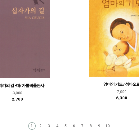
엄마의 기도 / 성바오
가의 길 -대/ 가톨릭출판사
7,000
3,000
6,300
2,700
2
3
4
5
6
7
8
9
10
1