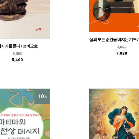
삶의 모든 순간을 바치는 기도 
십자가를 품다 / 성바오로
7,800
7,020
6,000
5,400
10
%