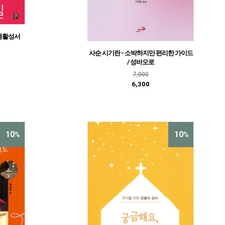
 생활성서
사순 시기란 - 소박하지만 편리한 가이드
/ 성바오로
7,000
6,300
10
10
%
%