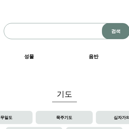
성물
음반
기도
성무일도
묵주기도
십자가의