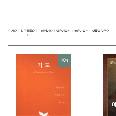
인기순
|
최근등록순
|
판매인기순
|
낮은가격순
|
높은가격순
|
상품평많은순
10
%