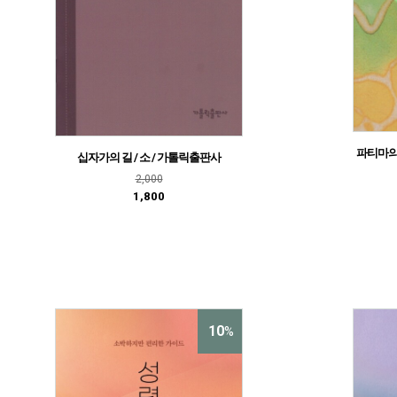
파티마의
십자가의 길 / 소 / 가톨릭출판사
2,000
1,800
10
%