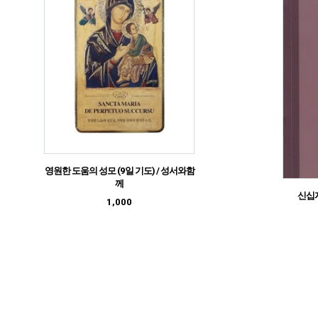
영원한 도움의 성모 (9일 기도) / 성서와함
께
신십자
1,000