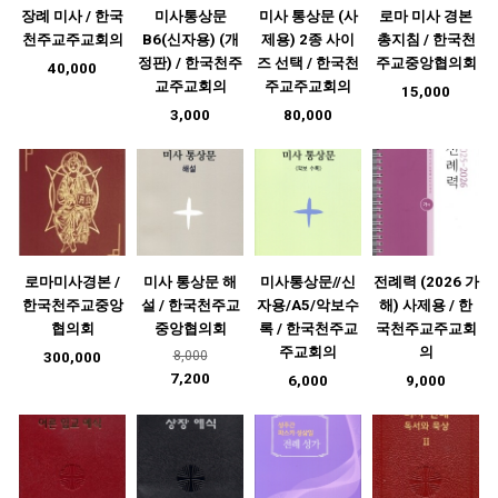
장례 미사 / 한국
미사통상문
미사 통상문 (사
로마 미사 경본
천주교주교회의
B6(신자용) (개
제용) 2종 사이
총지침 / 한국천
정판) / 한국천주
즈 선택 / 한국천
주교중앙협의회
40,000
교주교회의
주교주교회의
15,000
3,000
80,000
로마미사경본 /
미사 통상문 해
미사통상문//신
전례력 (2026 가
한국천주교중앙
설 / 한국천주교
자용/A5/악보수
해) 사제용 / 한
협의회
중앙협의회
록 / 한국천주교
국천주교주교회
주교회의
의
8,000
300,000
7,200
6,000
9,000