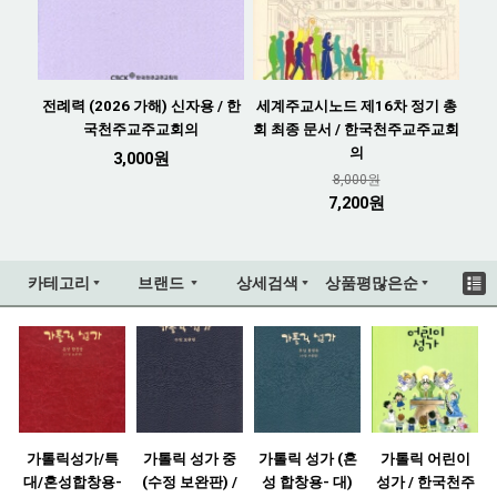
전례력 (2026 가해) 신자용 / 한
세계주교시노드 제16차 정기 총
국천주교주교회의
회 최종 문서 / 한국천주교주교회
의
3,000원
8,000원
7,200원
카테고리
브랜드
상세검색
상품평많은순
가톨릭성가/특
가톨릭 성가 중
가톨릭 성가 (혼
가톨릭 어린이
대/혼성합창용-
(수정 보완판) /
성 합창용- 대)
성가 / 한국천주