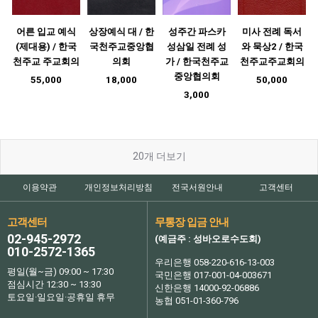
어른 입교 예식
상장예식 대 / 한
성주간 파스카
미사 전례 독서
(제대용) / 한국
국천주교중앙협
성삼일 전례 성
와 묵상2 / 한국
천주교 주교회의
의회
가 / 한국천주교
천주교주교회의
중앙협의회
55,000
18,000
50,000
3,000
20
개 더보기
이용약관
개인정보처리방침
전국서원안내
고객센터
고객센터
무통장 입금 안내
02-945-2972
(예금주 : 성바오로수도회)
010-2572-1365
우리은행 058-220-616-13-003
평일(월~금) 09:00 ~ 17:30
국민은행 017-001-04-003671
점심시간 12:30 ~ 13:30
신한은행 14000-92-06886
토요일·일요일·공휴일 휴무
농협 051-01-360-796