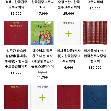
적색 / 한국천주
한국천주교주교
수정보완 / 한국
교주교회의
교주교회의
회의
천주교주교회의
10,000
35,000
17,000
25,000
성주간 파스카
예수님의 작은
미사통상문(신자
미사독서 1~4 /
성삼일(휴대용,
친구 나는 복사
용) / 한국천주교
한국천주교중앙
제대용) / 한국천
(개정증보판) /
주교회의
협의회
주교중앙협의회
돈보스코미디어
6,000
180,000
13,000
15,000
11,700