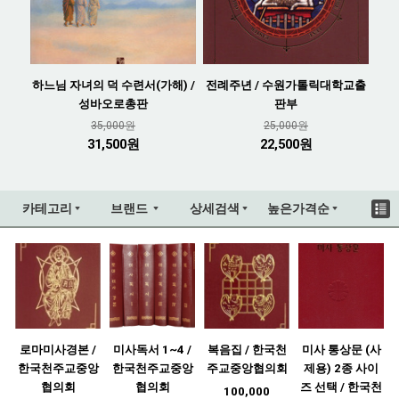
하느님 자녀의 덕 수련서(가해) /
전례주년 / 수원가톨릭대학교출
성바오로총판
판부
35,000원
25,000원
31,500원
22,500원
카테고리
브랜드
상세검색
높은가격순
로마미사경본 /
미사독서 1~4 /
복음집 / 한국천
미사 통상문 (사
한국천주교중앙
한국천주교중앙
주교중앙협의회
제용) 2종 사이
협의회
협의회
즈 선택 / 한국천
100,000