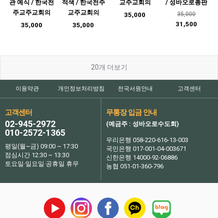
관 예식 / 한국천
적색 / 한국천주
교주교회의
/ 성바오로총판
주교주교회의
교주교회의
35,000
35,000
31,500
35,000
35,000
20
개 더보기
이용약관
개인정보처리방침
전국서원안내
고객센터
고객센터
무통장 입금 안내
02-945-2972
(예금주 : 성바오로수도회)
010-2572-1365
우리은행 058-220-616-13-003
평일(월~금) 09:00 ~ 17:30
국민은행 017-001-04-003671
점심시간 12:30 ~ 13:30
신한은행 14000-92-06886
토요일·일요일·공휴일 휴무
농협 051-01-360-796