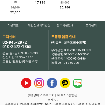
크
17,820
23,000
20,700
25,000
22,500
이용약관
개인정보처리방침
전국서원안내
고객센터
고객센터
무통장 입금 안내
02-945-2972
(예금주 : 성바오로수도회)
010-2572-1365
우리은행 058-220-616-13-003
평일(월~금) 09:00 ~ 17:30
국민은행 017-001-04-003671
점심시간 12:30 ~ 13:30
신한은행 14000-92-06886
토요일·일요일·공휴일 휴무
농협 051-01-360-796
(재)성바오로수도회
| 대표자
:
강병완
소재지
:
서울특별시 강북구 오현로7길 20 (성바오로수도회) 성바오로 인터넷서원