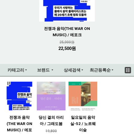
전쟁과 음악(THE WAR ON
MUSIC) / 에포크
25,000원
22,500원
카테고리
브랜드
상세검색
최근등록순
전쟁과 음악
당신 곁의 아리
일요일의 음악
(THE WAR ON
아 / 그래도봄
실-52 / 노르웨
MUSIC) / 에포
이숲
19,800