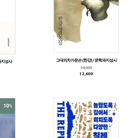
그대의차가운손 (한강) / 문학과지성사
학과지성사
14,000
12,600
10
%