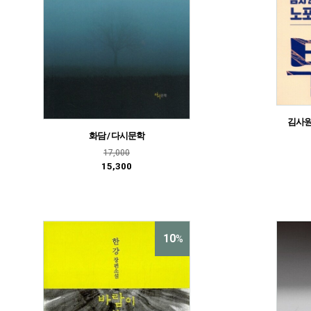
김사원
화담 / 다시문학
17,000
15,300
10
%