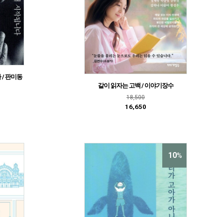
/ 판미동
같이 읽자는 고백 / 이야기장수
18,500
16,650
10
%