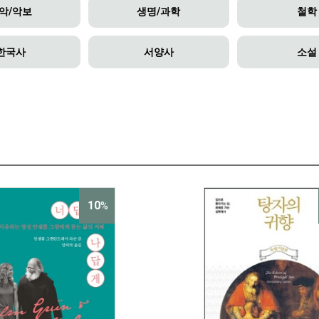
악/악보
생명/과학
철학
한국사
서양사
소설
10
%