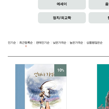
에세이
음
정치/외교학
인기순
|
최근등록순
|
판매인기순
|
낮은가격순
|
높은가격순
|
상품평많은순
10
%