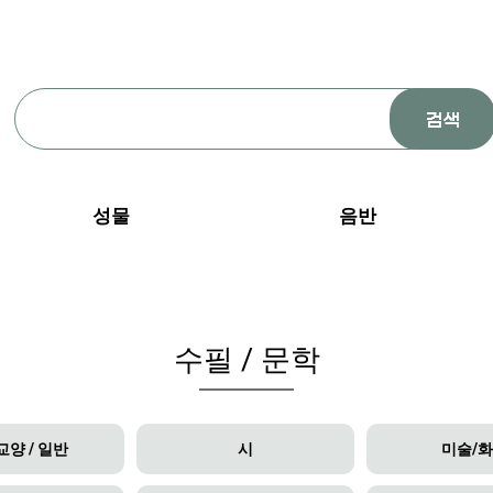
성물
음반
수필 / 문학
양 / 일반
시
미술/