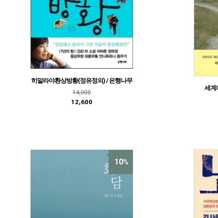
히말라야환상방황(정유정의) / 은행나무
세계에
14,000
12,600
10
%