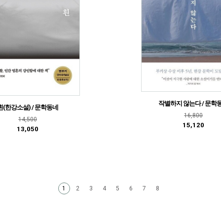
작별하지 않는다 / 문학
흰(한강소설) / 문학동네
16,800
14,500
15,120
13,050
2
3
4
5
6
7
8
1