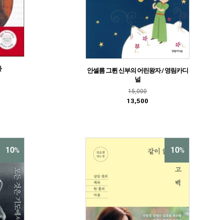
마
안셀름 그륀 신부의 어린왕자 / 영림카디
널
15,000
13,500
10
10
%
%