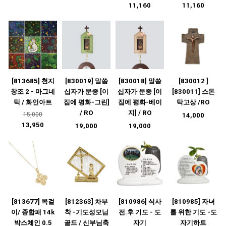
11,160
11,160
[813685] 천지
[830019] 말씀
[830018] 말씀
[830012 ]
창조 2 - 마그네
십자가 문종 [이
십자가 문종 [이
[830011] 스톤
틱 / 화인아트
집에 평화-그린]
집에 평화-베이
탁고상 /RO
/ RO
지] / RO
15,000
14,000
13,950
19,000
19,000
[813677] 목걸
[812363] 차부
[810986] 식사
[810985] 자녀
이/ 종합패 14k
착 -기도성모님
전.후 기도 - 도
를 위한 기도 -도
박스체인 0.5
골드 / 신부님축
자기
자기하트