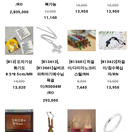
/RO
복가능
15,000
15,000
13,950
13,950
12,000
2,835,000
11,160
[813] 도자기성
[813613],
[813601] 차걸
[813422]차걸
화기도
[813661]실버프
이/다미아노크리
이/침수목십
8.5*8.5cm/MR
라하아기예수님
스탈/RN
자/RN
목걸
14,000
8,000
15,000
이/RS004M
13,020
7,440
13,950
/RO
293,000