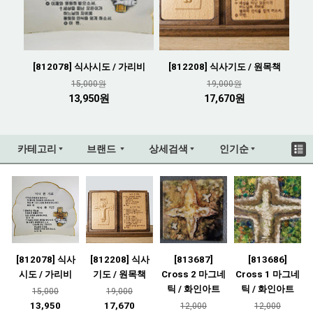
[812078] 식사시도 / 가리비
[812208] 식사기도 / 원목책
15,000원
19,000원
13,950원
17,670원
카테고리
브랜드
상세검색
인기순
[812078] 식사
[812208] 식사
[813687]
[813686]
시도 / 가리비
기도 / 원목책
Cross 2 마그네
Cross 1 마그네
틱 / 화인아트
틱 / 화인아트
15,000
19,000
13,950
17,670
12,000
12,000