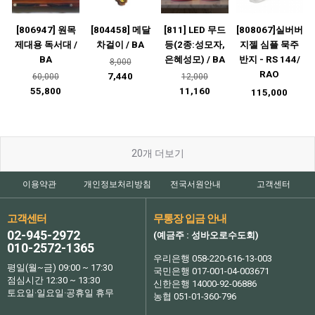
[806947] 원목
[804458] 메달
[811] LED 무드
[808067]실버버
제대용 독서대 /
차걸이 / BA
등(2종:성모자,
지젤 심플 묵주
BA
은혜성모) / BA
반지 - RS 144/
8,000
RAO
7,440
60,000
12,000
55,800
11,160
115,000
20
개 더보기
이용약관
개인정보처리방침
전국서원안내
고객센터
고객센터
무통장 입금 안내
02-945-2972
(예금주 : 성바오로수도회)
010-2572-1365
우리은행 058-220-616-13-003
평일(월~금) 09:00 ~ 17:30
국민은행 017-001-04-003671
점심시간 12:30 ~ 13:30
신한은행 14000-92-06886
토요일·일요일·공휴일 휴무
농협 051-01-360-796