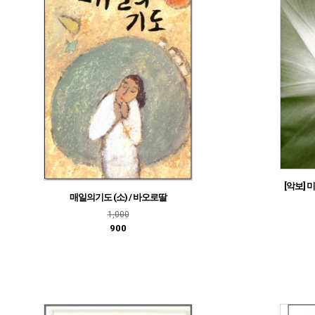
[악보] 
매일의기도 (소) / 바오로딸
1,000
900