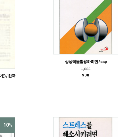
상상력을활용하려면 / ssp
1,000
900
)) / 한국
10
%