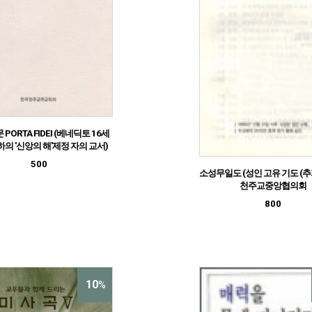
PORTA FIDEI (베네딕토 16세
하의 '신앙의 해'제정 자의 교서)
500
소성무일도 (성인 고유 기도 (추가
천주교중앙협의회
800
10
%