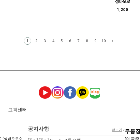
성바오로
1,200
2
3
4
5
6
7
8
9
10
1
고객센터
공지사항
더보기
무통장
(예금주
0 (성바오로수