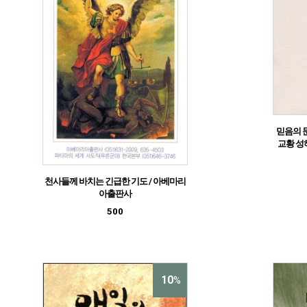
믿음의 문 
교황 성
천사들께 바치는 긴급한 기도 / 아베마리
아출판사
500
10
%