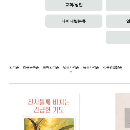
교회/성인
나이대별분류
인기순
|
최근등록순
|
판매인기순
|
낮은가격순
|
높은가격순
|
상품평많은순