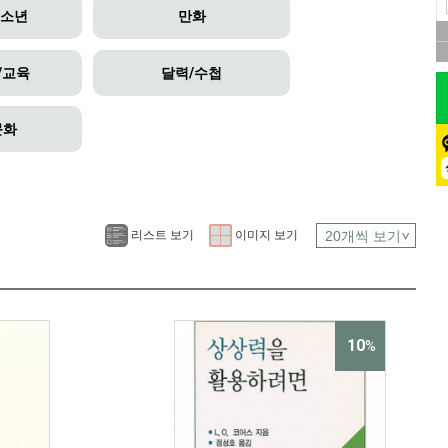
청소년
만화
/교육
달력/수첩
문화
리스트 보기
이미지 보기
10
%