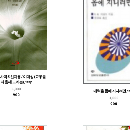
미사곡 5 신자용 / 이대성 (교우들
과 함께 드리는) / ssp
1,000
매력을 몸에 지니려면 / s
900
1,000
900