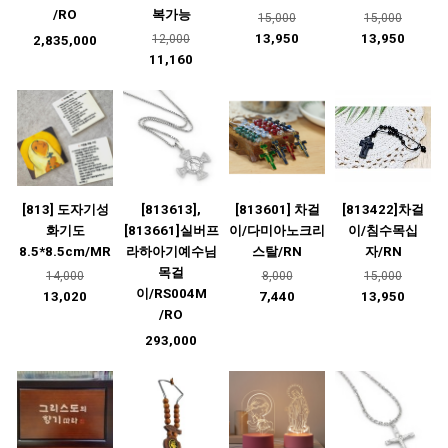
/RO
복가능
15,000
15,000
13,950
13,950
12,000
2,835,000
11,160
[813] 도자기성
[813613],
[813601] 차걸
[813422]차걸
화기도
[813661]실버프
이/다미아노크리
이/침수목십
8.5*8.5cm/MR
라하아기예수님
스탈/RN
자/RN
목걸
14,000
8,000
15,000
이/RS004M
13,020
7,440
13,950
/RO
293,000