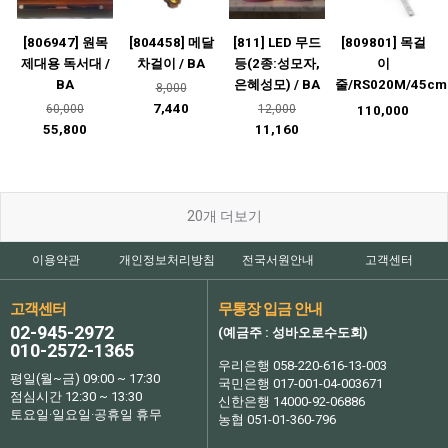
[806947] 원목
[804458] 메달
[811] LED 무드
[809801] 목걸
제대용 독서대 /
차걸이 / BA
등(2종:성모자,
이
BA
은혜성모) / BA
줄/RS020M/45cm
8,000
7,440
60,000
12,000
110,000
55,800
11,160
20
개 더보기
이용약관
개인정보처리방침
전국서원안내
고객센터
고객센터
무통장 입금 안내
02-945-2972
(예금주 : 성바오로수도회)
010-2572-1365
우리은행 058-220-616-13-003
평일(월~금) 09:00 ~ 17:30
국민은행 017-001-04-003671
점심시간 12:30 ~ 13:30
신한은행 14000-92-06886
토요일·일요일·공휴일 휴무
농협 051-01-360-796