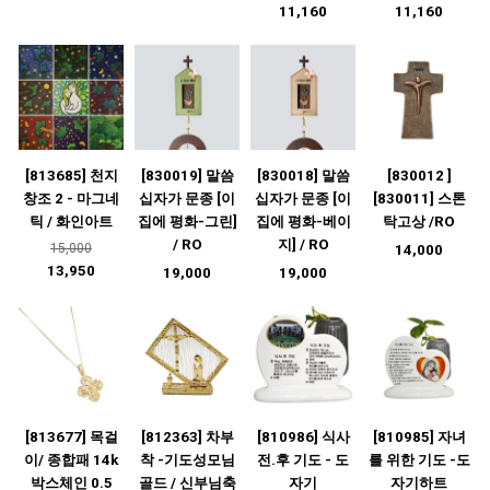
11,160
11,160
[813685] 천지
[830019] 말씀
[830018] 말씀
[830012 ]
창조 2 - 마그네
십자가 문종 [이
십자가 문종 [이
[830011] 스톤
틱 / 화인아트
집에 평화-그린]
집에 평화-베이
탁고상 /RO
/ RO
지] / RO
15,000
14,000
13,950
19,000
19,000
[813677] 목걸
[812363] 차부
[810986] 식사
[810985] 자녀
이/ 종합패 14k
착 -기도성모님
전.후 기도 - 도
를 위한 기도 -도
박스체인 0.5
골드 / 신부님축
자기
자기하트