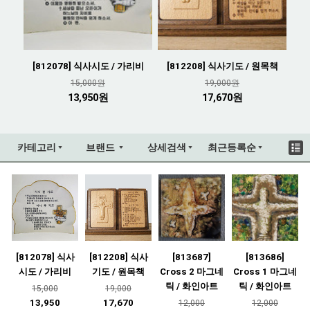
[812078] 식사시도 / 가리비
[812208] 식사기도 / 원목책
15,000원
19,000원
13,950원
17,670원
카테고리
브랜드
상세검색
최근등록순
[812078] 식사
[812208] 식사
[813687]
[813686]
시도 / 가리비
기도 / 원목책
Cross 2 마그네
Cross 1 마그네
틱 / 화인아트
틱 / 화인아트
15,000
19,000
13,950
17,670
12,000
12,000