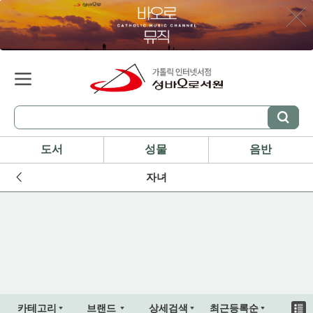
도서
성물
음반
자녀
카테고리
브랜드
상세검색
최근등록순