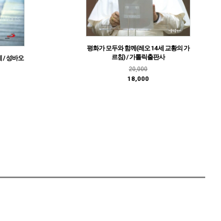
평화가 모두와 함께(레오 14세 교황의 가
르침) / 가톨릭출판사
 / 성바오
20,000
18,000