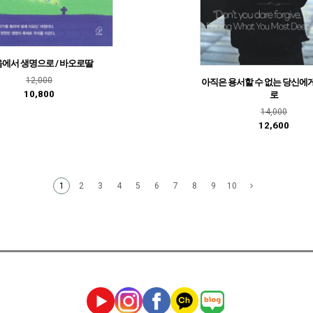
에서 생명으로 / 바오로딸
12,000
아직은 용서할 수 없는 당신에게
10,800
로
14,000
12,600
2
3
4
5
6
7
8
9
10
1