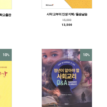
사막 교부의 인생 지혜 / 들숨날숨
대학교출판
15,000
13,500
10
10
%
%