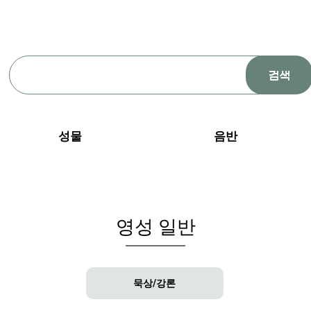
성물
음반
영성 일반
묵상/강론