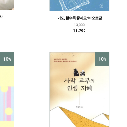
사
기도, 할수록 좋네요/ 바오로딸
13,000
11,700
10
10
%
%