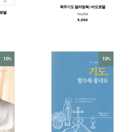
묵주기도 컬러링북 / 바오로딸
오로딸
10,000
9,000
10
10
%
%