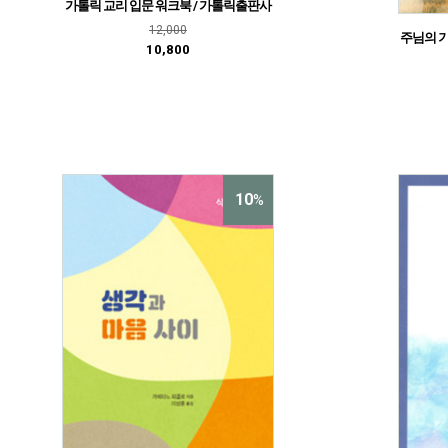
가톨릭 교리 입문 워크북 / 가톨릭출판사
12,000
주님의 기
10,800
10
%