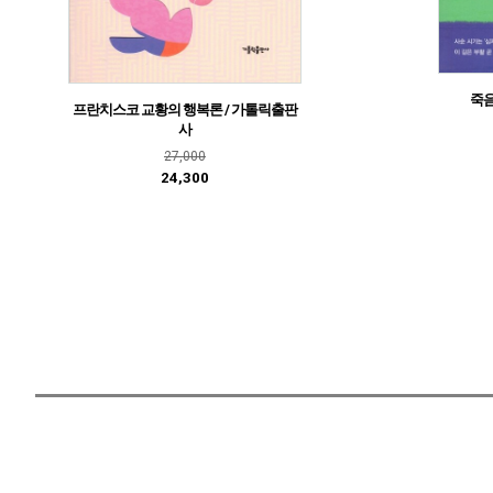
죽음
프란치스코 교황의 행복론 / 가톨릭출판
사
27,000
24,300