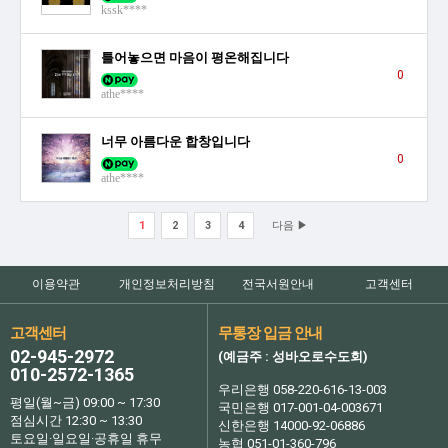
kssk****
틀어놓으면 마음이 평온해집니다
0
athe****
너무 아름다운 합창입니다
0
athe****
1
2
3
4
다음 ▶
이용약관
개인정보처리방침
전국서원안내
고객센터
고객센터
무통장 입금 안내
02-945-2972
(예금주 : 성바오로수도회)
010-2572-1365
우리은행 058-220-616-13-003
평일(월~금) 09:00 ~ 17:30
국민은행 017-001-04-003671
점심시간 12:30 ~ 13:30
신한은행 14000-92-06886
토요일·일요일·공휴일 휴무
농협 051-01-360-796