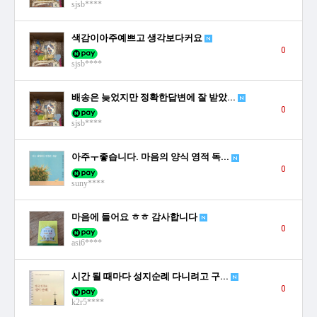
sjsb****
색감이아주예쁘고 생각보다커요
0
sjsb****
배송은 늦었지만 정확한답변에 잘 받았...
0
sjsb****
아주ㅜ좋습니다. 마음의 양식 영적 독...
0
suny****
마음에 들어요 ㅎㅎ 감사합니다
0
asi6****
시간 될 때마다 성지순례 다니려고 구...
0
k2r5****