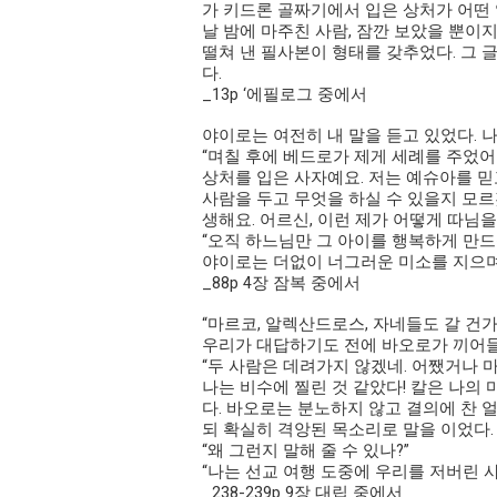
가 키드론 골짜기에서 입은 상처가 어떤 
날 밤에 마주친 사람, 잠깐 보았을 뿐이
떨쳐 낸 필사본이 형태를 갖추었다. 그 
다.
_13p ‘에필로그 중에서
야이로는 여전히 내 말을 듣고 있었다.
“며칠 후에 베드로가 제게 세례를 주었어
상처를 입은 사자예요. 저는 예슈아를 믿
사람을 두고 무엇을 하실 수 있을지 모르
생해요. 어르신, 이런 제가 어떻게 따님을
“오직 하느님만 그 아이를 행복하게 만드실
야이로는 더없이 너그러운 미소를 지으며
_88p 4장 잠복 중에서
“마르코, 알렉산드로스, 자네들도 갈 건가
우리가 대답하기도 전에 바오로가 끼어들
“두 사람은 데려가지 않겠네. 어쨌거나 마
나는 비수에 찔린 것 같았다! 칼은 나의
다. 바오로는 분노하지 않고 결의에 찬
되 확실히 격앙된 목소리로 말을 이었다.
“왜 그런지 말해 줄 수 있나?”
“나는 선교 여행 도중에 우리를 저버린 사
_238-239p 9장 대립 중에서