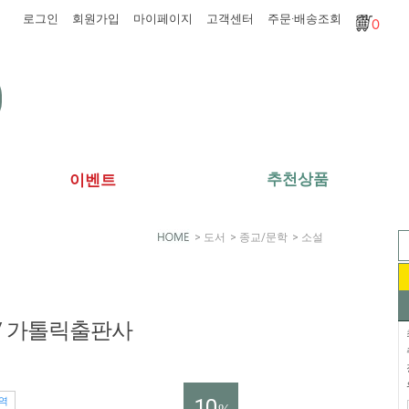
로그인
회원가입
마이페이지
고객센터
주문·배송조회
0
추천상품
이벤트
>
도서
>
종교/문학
>
소설
/ 가톨릭출판사
10
역