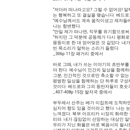
“저더러 떠나라고요? 그럴 수 없어요! 
는 행복하고 또 결실을 맺습니다. 베드로
“예수님께서도 계속 움직이셨고 제자들에게
나는 항변했다.
“만일 제가 떠나면, 직무를 유기함으로써
“하지만 그 덕분에 공동체가 다시 평화로
몽둥이로 한 대 얻어맞은 것 같았다. 내
빈 목소리가 말하는 소리가 들렸다.
_306p 11장 패거리 중에서
바로 그때, 내가 쓰는 이야기의 초반부를
야 한다. 예수님이 인간의 일상을 함께하
그분, 인간적인 것으로만 축소할 수 없
평범한 일상을 함께하는 단 하루로 구성
것이다. 베드로와 그의 동반자들이 호숫
_407-408p 15장 발자국 중에서
부두에서 선주는 배가 이집트에 도착하면 
심지어 향도 있을 것이라고 했다. 나는 
느껴졌다. 북부 아프리카 시장의 화려한 
리라. 내가 끊임없이 선망하는 대상인 
우리가 지닌 화물은 바로 복음서의 필사