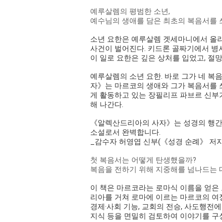
예루살렘의 평범한 소년,
예수님의 생애를 담은 최초의 복음서를 
소년 요한은 예루살렘 겟세마니에서 올리브
사건이 벌어진다. 키드론 골짜기에서 병
이 일로 요한은 깊은 상처를 입었고, 절
예루살렘의 소년 요한. 바로 그가 네 복음
자》는 마르코의 생애와 그가 복음서를 
게 활동하고 있는 장필리프 파브르 신부
해 나간다.
《알렉산드리아의 사자》는 성경의 행간과
소설로서 완벽합니다.
_감수자 허영엽 신부(《성경 순례》 저자
첫 복음서는 어떻게 탄생했을까?
복음을 전하기 위해 지중해를 넘나드는
이 책은 마르코라는 로마식 이름을 얻은
리아를 거쳐 로마에 이르는 마르코의 여정
경제·사회 기능, 교회의 전승, 사도행전에
지식 등을 면밀히 검토하여 이야기를 구성