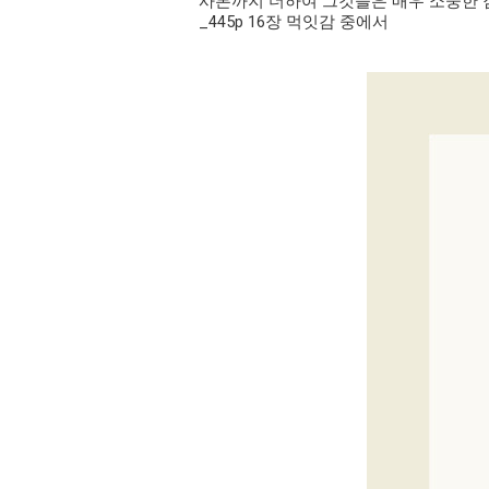
사본까지 더하여 그것들은 매우 소중한 
_445p 16장 먹잇감 중에서