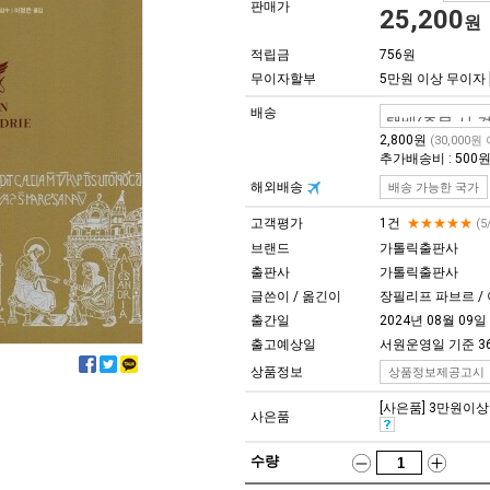
판매가
25,200
원
적립금
756원
무이자할부
5만원 이상 무이자
배송
2,800원
(30,000원
추가배송비 : 500
해외배송
배송 가능한 국가
고객평가
1건
★★★★★
(5
브랜드
가톨릭출판사
출판사
가톨릭출판사
글쓴이 / 옮긴이
장필리프 파브르 /
출간일
2024년 08월 09일
출고예상일
서원운영일 기준 3
상품정보
상품정보제공고시
[사은품] 3만원이상 구
사은품
수량