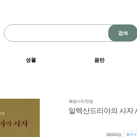
성물
음반
복음서의 탄생
알렉산드리아의 사자 
28,000원
할인내