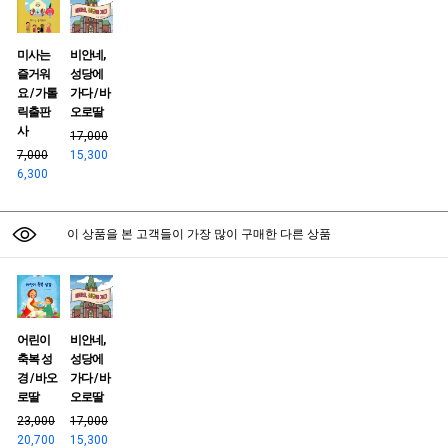
미사는
비안네,
즐거워
성당에
요 / 가톨
가다 / 바
릭출판
오로딸
사
17,000
7,000
15,300
6,300
이 상품을 본 고객들이 가장 많이 구매한 다른 상품
어린이
비안네,
축복 성
성당에
경 / 바오
가다 / 바
로딸
오로딸
23,000
17,000
20,700
15,300