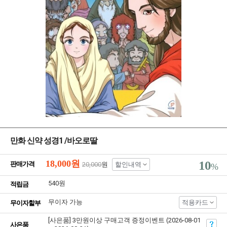
만화 신약 성경1 /바오로딸
18,000
원
10
판매가격
20,000
원
할인내역
%
540원
적립금
무이자 가능
적용카드
무이자할부
[사은품] 3만원이상 구매고객 증정이벤트 (2026-08-01
사은품