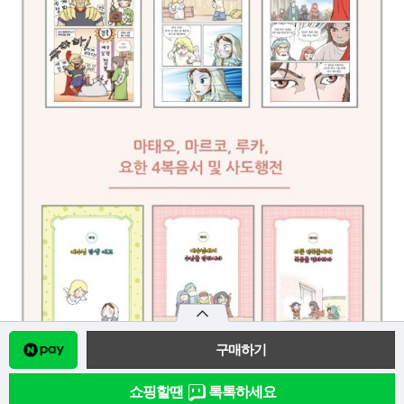
쇼핑할땐
톡톡하세요