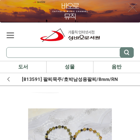
도서
성물
음반
[813591] 팔찌묵주/호박남성용팔찌/8mm/RN