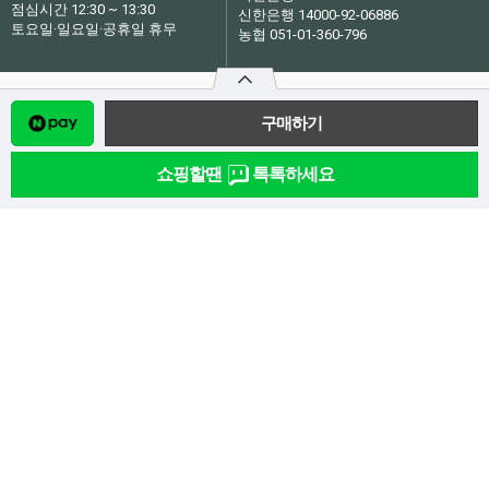
점심시간 12:30 ~ 13:30
신한은행 14000-92-06886
토요일·일요일·공휴일 휴무
농협 051-01-360-796
쇼핑할땐
톡톡하세요
(재)성바오로수도회
| 대표자
:
강병완
소재지
:
서울특별시 강북구 오현로7길 20 (성바오로수도회) 성바오로 인터넷서원
사업자등록번호
:
210-82-00020
[사업자정보확인]
통신판매업신고번호
:
2013-서울강북-0541
개인정보 보호책임자
:
이봉하
E-mail
:
bookclub@paolo.net
Copyright ⓒ (재)성바오로수도회. All Rights Reserved.