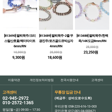
[813490] 팔찌묵주/크리
[813489] 팔찌묵주-2줄 무
[813488] 팔찌묵주/한백
스탈산호꽃/헤미타이트
광진주/로즈골드큐빅십자
옥/14K도금8mm/RN
6mm/RN
4mm/RN
25,000원
23,250원
10,000원
20,000원
9,300원
18,600원
이용약관
개인정보처리방침
전국서원안내
고객센터
고객센터
무통장 입금 안내
02-945-2972
(예금주 : 성바오로수도회)
010-2572-1365
우리은행 058-220-616-13-003
평일(월~금) 09:00 ~ 17:30
국민은행 017-001-04-003671