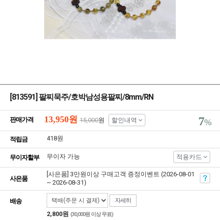
[813591] 팔찌묵주/호박남성용팔찌/8mm/RN
13,950
원
7
판매가격
15,000
원
할인내역
%
418원
적립금
무이자 가능
적용카드
무이자할부
[사은품] 3만원이상 구매고객 증정이벤트 (2026-08-01
사은품
~ 2026-08-31)
자세히
배송
2,800원
(30,000원 이상 무료)