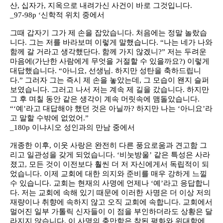
산, 십자가, 지옥으로 내려가신 사건이 바로 그것입니다.
_97-98p ‘신학적 위치 중에서
그때 갑자기 그가 제 손을 잡았습니다. 처음에는 정말 놀랐습
니다. 그는 저를 바라보며 이렇게 말했습니다. “나는 네가 나와
함께 갈 거라고 생각했단다. 함께 가지 않겠니?” 저는 두려운
마음에(가난한 사람에게 무엇을 거절할 수 있을까요?) 이렇게
대답했습니다. “아니요, 선생님. 하지만 성탄을 축하드립니
다.” 그러자 그는 즉시 제 손을 놓았는데, 그 모습이 왠지 슬퍼
보였습니다. 그러고 나서 저는 계속 제 길을 갔습니다. 하지만
그 후 며칠 동안 같은 생각이 계속 머릿속에 맴돌았습니다.
“‘예’라고 대답해야 했던 것은 아닐까? 하지만 나는 ‘아니요’라
고 말할 수밖에 없었어.”
_180p 이냐시오 성인과의 만남 중에서
개종한 이후, 이웃 사랑은 완전히 다른 풍요로움과 견고함 그
리고 일관성을 갖게 되었습니다. ‘비눗방울’ 같은 특성은 사라
졌고, 모든 것이 이전보다 훨씬 더 저 자신에게서 독립적이 되
었습니다. 이제 교회에 대한 의지와 준비를 매우 강하게 느낄
수 있습니다. 교회는 현재의 사명에 언제나 ‘예’라고 응답합니
다. 저는 교회에 속해 있기 때문에 이러한 사명은 더 이상 저의
재량이나 취향에 속하지 않고 오직 교회에 속합니다. 교회에서
멀어진 일부 가톨릭 신자들이 이 점을 부인하더라도 상황은 달
라지지 않습니다. 이 사명의 충만함은 참된 평화와 위대함에