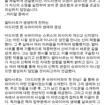
을 세밀하게 관찰했지만, 아드리엔의 소명이 참되다는 것과 그
가 자신의 소명을 실천하며 보여 준 겸손함과 순수함을 조금도
의심하지 않았습니다.
_머리말 중에서
발타사르가 생생하게 전하는
아드리엔 폰 슈파이어의 생애와 영성
아드리엔 폰 슈파이어는 스위스의 의사이자 개신교 신자였다.
그는 어린 시절 성모님과 이냐시오 성인을 만나는 신비 체험을
했다. 그 후 삶에서 여러 어려움을 마주하며 방황했지만, 발타
사르를 통해 가톨릭으로 개종하면서 신비가로서 새로운 길을
걷게 된다. 그는 많은 현시를 보았고, 이를 바탕으로 구술한 다
양한 작품을 남기고 선종했다. 발타사르는 이 책에서 슈파이어
가 자신의 신학에 미친 지대한 영향을 명확히 밝히고 있다. 그
는 여러 매체를 통해 자신의 신학적 관점이 슈파이어가 아니었
으면 형성되지 않았을 것이라고까지 언급했다.
발타사르는 《아드리엔 폰 슈파이어와의 첫 만남》을 통해 슈
파이어가 어떤 인물이었는지를 소개한다. 먼저 그의 생애와 신
학, 주요 작품을 다룬 후, 그가 남긴 진술과 기도문을 소개하며
슈파이어에 대한 전반적인 이해를 제공한다. 그리고 이런 흐름
속에서 슈파이어의 사상을 더 자연스럽게 접하도록 이끌어 준
다. 독자들은 책의 앞부분에서 슈파이어의 생애를 살펴보며 그