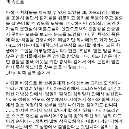
책 속으로
마침내 환자들을 치료할 수 있게 되었을 때, 아드리엔은 병동
을 조용히 돌면서 환자들을 위로하고 용기를 북돋아 주고 임종
을 잘 준비할 수 있도록 도왔습니다. 하지만 강의실에 모인 환
자들과 분만실의 미혼모들이 인간으로서의 존엄성을 존중받
지 못하는 모습을 보고는 분노를 느꼈습니다. 한 환자의 죽음
에 대한 책임을 간호사에게 떠넘기던 의사에게도 화가 났습니
다(그 의사는 바젤 대학교의 교수직을 포기할 때까지 모든 학
생에게 수업을 거부당했습니다). 한편, 조용히 힘든 일을 하는
많은 간호사들에게는 큰 감명을 받았습니다. 아드리엔은 이러
한 경험을 통해 이웃을 위한 봉사의 길에서 아직 온전히 발견
하지 못한 하느님을 찾는 법을 배웠습니다.
_45p ‘의학 공부 중에서
사랑을 바탕으로 한 삼위일체적 삶의 신비는 그리스도 안에서
우리에게 열려 있습니다. 아드리엔에게 그리스도인의 삶은 이
러한 개방성 안에서, 엄밀히 말하면 삼위일체 안에서 실현됩니
다. 즉 성령의 인도로 성부에게서 시작해서 성자와 함께 세상
에서 걷는 여정이자 성부를 향해 나아가는 길이기도 합니다.
…… 하지만 여기서 잊지 말아야 할 점이 있습니다. 아드리엔
은 스스로 자신을 낮추시어 ‘주님의 종’이 되신 하느님의 아드
님의 순명에서, 정확히 말해 삼위일체적인 대립이 가장 강하게
드러나는 바로 그 상황에서 출발한다는 것입니다. 올리브 동