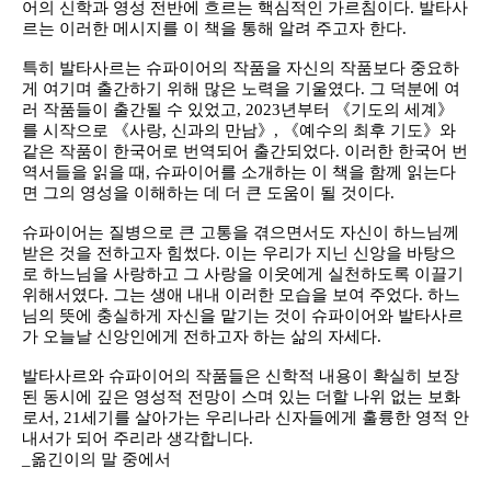
어의 신학과 영성 전반에 흐르는 핵심적인 가르침이다. 발타사
르는 이러한 메시지를 이 책을 통해 알려 주고자 한다.
특히 발타사르는 슈파이어의 작품을 자신의 작품보다 중요하
게 여기며 출간하기 위해 많은 노력을 기울였다. 그 덕분에 여
러 작품들이 출간될 수 있었고, 2023년부터 《기도의 세계》
를 시작으로 《사랑, 신과의 만남》, 《예수의 최후 기도》와
같은 작품이 한국어로 번역되어 출간되었다. 이러한 한국어 번
역서들을 읽을 때, 슈파이어를 소개하는 이 책을 함께 읽는다
면 그의 영성을 이해하는 데 더 큰 도움이 될 것이다.
슈파이어는 질병으로 큰 고통을 겪으면서도 자신이 하느님께
받은 것을 전하고자 힘썼다. 이는 우리가 지닌 신앙을 바탕으
로 하느님을 사랑하고 그 사랑을 이웃에게 실천하도록 이끌기
위해서였다. 그는 생애 내내 이러한 모습을 보여 주었다. 하느
님의 뜻에 충실하게 자신을 맡기는 것이 슈파이어와 발타사르
가 오늘날 신앙인에게 전하고자 하는 삶의 자세다.
발타사르와 슈파이어의 작품들은 신학적 내용이 확실히 보장
된 동시에 깊은 영성적 전망이 스며 있는 더할 나위 없는 보화
로서, 21세기를 살아가는 우리나라 신자들에게 훌륭한 영적 안
내서가 되어 주리라 생각합니다.
_옮긴이의 말 중에서