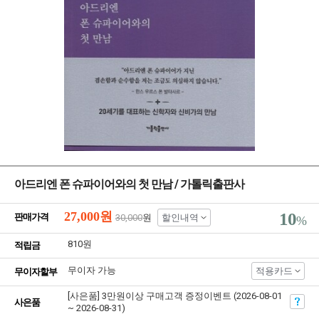
아드리엔 폰 슈파이어와의 첫 만남 / 가톨릭출판사
27,000
원
10
판매가격
30,000
원
할인내역
%
810원
적립금
무이자 가능
적용카드
무이자할부
[사은품] 3만원이상 구매고객 증정이벤트 (2026-08-01
사은품
~ 2026-08-31)