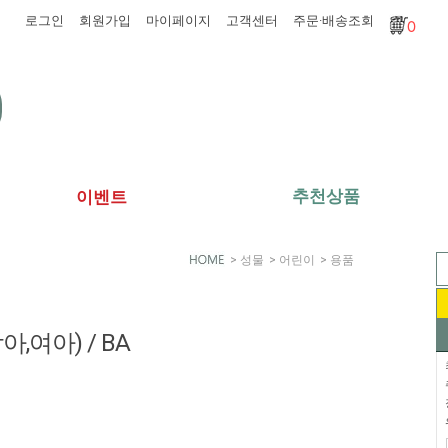
로그인
회원가입
마이페이지
고객센터
주문·배송조회
0
추천상품
이벤트
>
성물
>
어린이
>
용품
아,여아) / BA