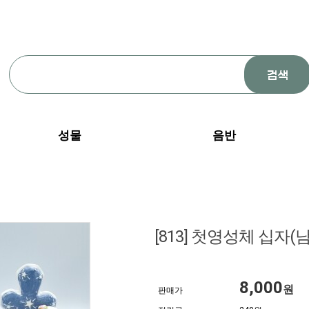
성물
음반
[813] 첫영성체 십자(남
8,000
원
판매가