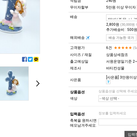
적립금
240원
무이자할부
5만원 이상 무이자
배송
2,800원
(30,000원
추가배송비 : 500
해외배송
배송 가능한 국가
고객평가
6건
★★★★★
(5
사이즈 / 재질
상품상세참조
출고예상일
서원운영일기준 2~
제조사
바티칸성물
[사은품] 3만원이상 구
사은품
상품옵션을 선택해 주세
상품옵션
색상
- 색상 선택 -
정보를 입력하세요
입력옵션
축복을 원하시면
메모남겨주세요.
입력