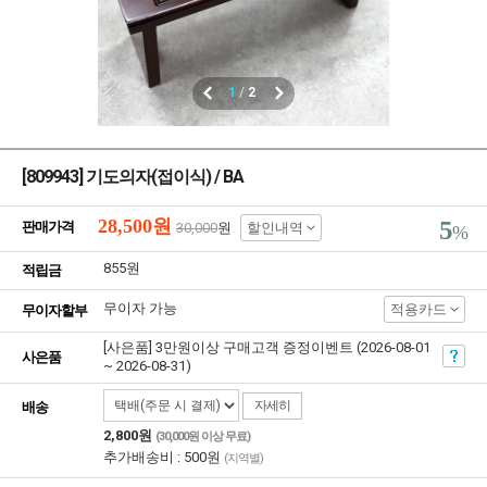
1
/
2
[809943] 기도의자(접이식) / BA
28,500
원
5
판매가격
30,000
원
할인내역
%
855원
적립금
무이자 가능
적용카드
무이자할부
[사은품] 3만원이상 구매고객 증정이벤트 (2026-08-01
사은품
~ 2026-08-31)
자세히
배송
2,800원
(30,000원 이상 무료)
추가배송비 : 500원
(지역별)