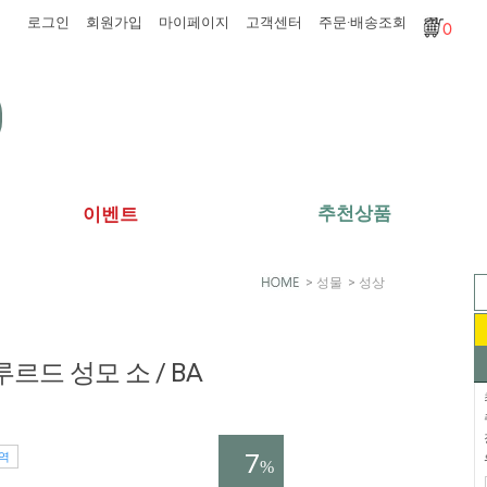
로그인
회원가입
마이페이지
고객센터
주문·배송조회
0
추천상품
이벤트
>
성물
>
성상
 루르드 성모 소 / BA
7
역
%