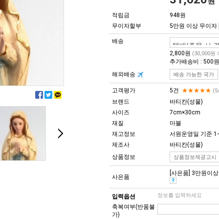
원
적립금
948원
무이자할부
5만원 이상 무이자
배송
2,800원
(30,000원
추가배송비 : 500
해외배송
배송 가능한 국가
고객평가
5건
★★★★★
(5
브랜드
바티칸(성물)
사이즈
7cm×30cm
재질
마블
재고정보
서원운영일 기준 1
제조사
바티칸(성물)
상품정보
상품정보제공고시
[사은품] 3만원이상 구
사은품
정보를 입력하세요
입력옵션
축복여부(반품불
가)