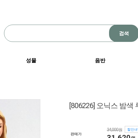
성물
음반
[806226] 오닉스 밤색
34,000원
할인내
판매가
31,620