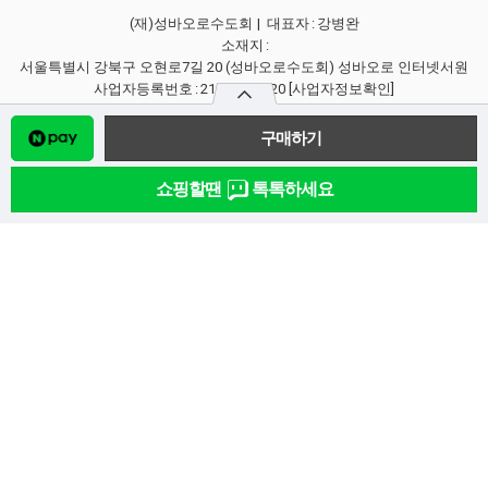
(재)성바오로수도회
| 대표자
:
강병완
소재지
:
서울특별시 강북구 오현로7길 20 (성바오로수도회) 성바오로 인터넷서원
사업자등록번호
:
210-82-00020
[사업자정보확인]
통신판매업신고번호
:
2013-서울강북-0541
개인정보 보호책임자
:
이봉하
E-mail
:
bookclub@paolo.net
Copyright ⓒ (재)성바오로수도회. All Rights Reserved.
쇼핑할땐
톡톡하세요