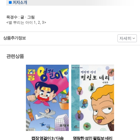
목경수 : 글 · 그림
<별 뿌리는 아이 1, 2, 3>
상품추가정보
자세히
관련상품
캡장 영걸이 3 / 다솜
명랑한 성인 필립보 네리