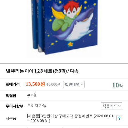
별 뿌리는 아이 1,2,3 세트 (전3권) / 다솜
13,500
원
10
판매가격
15,000
원
할인내역
%
405원
적립금
무이자 가능
적용카드
무이자할부
[사은품] 3만원이상 구매고객 증정이벤트 (2026-08-01
사은품
~ 2026-08-31)