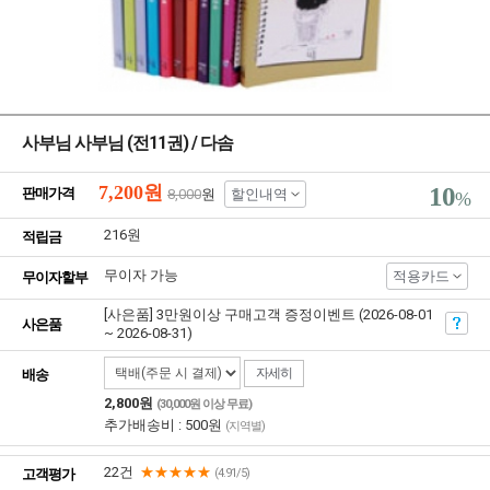
사부님 사부님 (전11권) / 다솜
7,200
원
10
판매가격
8,000
원
할인내역
%
216원
적립금
무이자 가능
적용카드
무이자할부
[사은품] 3만원이상 구매고객 증정이벤트 (2026-08-01
사은품
~ 2026-08-31)
자세히
배송
2,800원
(30,000원 이상 무료)
추가배송비 : 500원
(지역별)
22건
★★★★★
고객평가
(4.91/5)