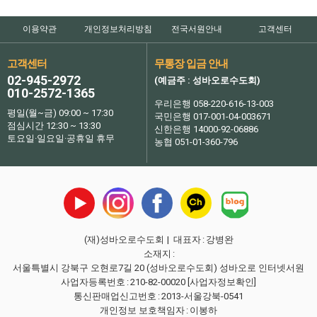
이용약관
개인정보처리방침
전국서원안내
고객센터
고객센터
무통장 입금 안내
02-945-2972
(예금주 : 성바오로수도회)
010-2572-1365
우리은행 058-220-616-13-003
평일(월~금) 09:00 ~ 17:30
국민은행 017-001-04-003671
점심시간 12:30 ~ 13:30
신한은행 14000-92-06886
토요일·일요일·공휴일 휴무
농협 051-01-360-796
(재)성바오로수도회
| 대표자
:
강병완
소재지
:
서울특별시 강북구 오현로7길 20 (성바오로수도회) 성바오로 인터넷서원
사업자등록번호
:
210-82-00020
[사업자정보확인]
통신판매업신고번호
:
2013-서울강북-0541
개인정보 보호책임자
:
이봉하