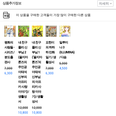
상품추가정보
자세히
이 상품을 구매한 고객들이 가장 많이 구매한 다른 상품
평화의
내 친구
내 친구
요한이
일루미
사람들 -
쫄리 신
쫄리 신
의 하하
나 3
시리즈 /
부님 2
부님 1
하 만화
(ILLUMINA)
분도출
(울지마
('울지마
일기 / 생
/ 다솜
판사
톤즈의
톤즈'의
활성서
5,000
주인공
주인공
7,000
7,000
4,500
이태석
이태석
6,300
6,300
신부의
신부님
아프리
의 아프
카 사랑
리카 사
이야기) /
랑 이야
생활성
기) / 생활
서
성서
12,000
12,000
10,800
10,800