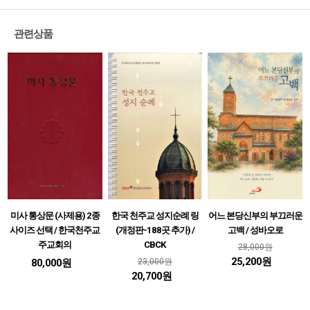
관련상품
미사 통상문 (사제용) 2종
한국 천주교 성지순례 링
어느 본당신부의 부끄러운
사이즈 선택 / 한국천주교
(개정판-188곳 추가) /
고백 / 성바오로
주교회의
CBCK
28,000원
25,200원
80,000원
23,000원
20,700원