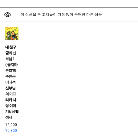
이 상품을 본 고객들이 가장 많이 구매한 다른 상품
내 친구
쫄리 신
부님 1
('울지마
톤즈'의
주인공
이태석
신부님
의 아프
리카 사
랑 이야
기) / 생활
성서
12,000
10,800