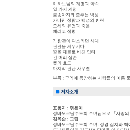
6. 하느님의 계명과 약속
열 가지 계명
금송아지와 춤추는 백성
가나안 정탐과 백성의 반란
모세의 유언과 죽음
예리코 점령
7. 판관이 다스리던 시대
판관을 세우시다
딸을 제물로 바친 입타
긴 머리 삼손
룻의 효도
마지막 판관 사무엘
부록 : 구약에 등장하는 사람들의 이름 
표동자 : 엮은이
성바오로딸수도회 수녀님으로 「사랑의 기도
김옥순 : 그림
성바오로딸수도회 수녀. 성경 잡지와 책에