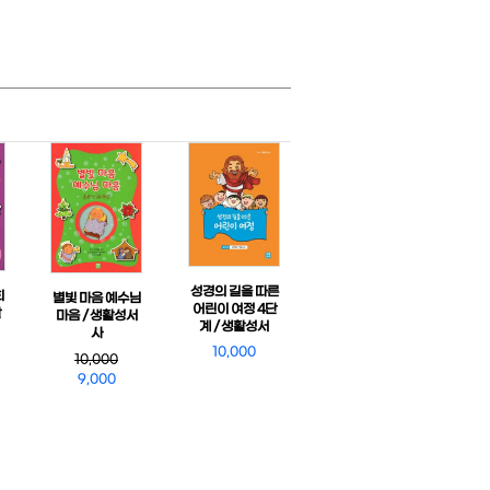
성경의 길을 따른
희
별빛 마음 예수님
어린이 여정 4단
활
마음 / 생활성서
계 / 생활성서
사
10,000
10,000
9,000