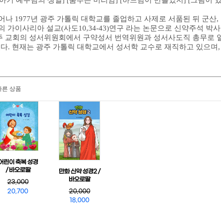
[아기 예수님의 생일] [춤추는 미리암] [하느님이 만들었지] [그림이 있는 
어나 1977년 광주 가톨릭 대학교를 졸업하고 사제로 서품된 뒤 군산,
의 가이사리아 설교(사도10,34-43)연구 라는 논문으로 신약주석 박
교주 교회의 성서위원회에서 구약성서 번역위원과 성서사도직 총무로 일하였
. 현재는 광주 가톨릭 대학교에서 성서학 교수로 재직하고 있으며,
다른 상품
어린이 축복 성경
/ 바오로딸
만화 신약 성경2 /
바오로딸
23,000
20,700
20,000
18,000