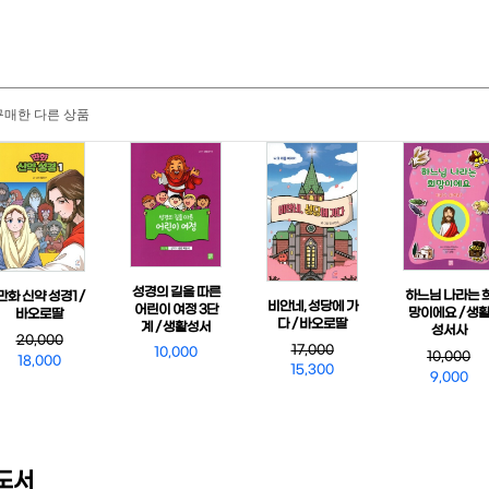
구매한 다른 상품
성경의 길을 따른
하느님 나라는 
만화 신약 성경1 /
비안네, 성당에 가
어린이 여정 3단
망이에요 / 생
바오로딸
다 / 바오로딸
계 / 생활성서
성서사
20,000
17,000
10,000
10,000
18,000
15,300
9,000
도서