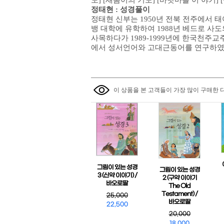
도] [새롬이의 기도] [바닷마을 이 야기] 
정태현 : 성경풀이
정태현 신부는 1950년 전북 전주에서 태
뱅 대학에 유학하여 1988년 베드로 사도
사목하다가 1989-1999년에 한국천주
에서 성서언어와 고대근동어를 연구하였다
이 상품을 본 고객들이 가장 많이 구매한 
그림이 있는 성경
그림이 있는 성경
3 (신약 이야기) /
2 (구약 이야기
바오로딸
The Old
Testament) /
25,000
바오로딸
22,500
20,000
18,000