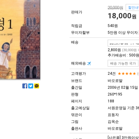
20,000원
할인내
판매가
18,000
원
적립금
540원
무이자할부
5만원 이상 무이자
배송
2,800원
(30,000원
추가배송비 : 500
해외배송
배송 가능한 국가
고객평가
24건
★★★★★
(
브랜드
바오로딸
출간일
2006년 02월 15일
판형
260*195
페이지
188
출고예상일
서원운영일 기준 3
엮은이
표동자
그림
김옥순
출판사
바오로딸
[사은품] 3만원이상 구