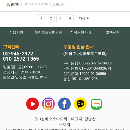
2025-12-23 17:07
조회 298
1
2
3
4
다음 ▶
이용약관
개인정보처리방침
전국서원안내
고객센터
고객센터
무통장 입금 안내
02-945-2972
(예금주 : 성바오로수도회)
010-2572-1365
우리은행 058-220-616-13-003
평일(월~금) 09:00 ~ 17:30
국민은행 017-001-04-003671
점심시간 12:30 ~ 13:30
신한은행 14000-92-06886
토요일·일요일·공휴일 휴무
농협 051-01-360-796
(재)성바오로수도회
| 대표자
:
강병완
소재지
: