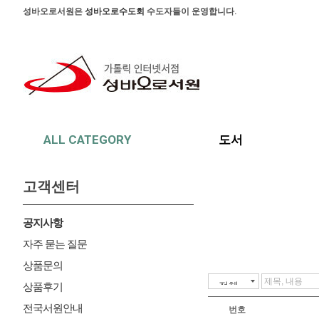
본문 바로가기
주메뉴 바로가기
사이드메뉴 바로가기
성바오로서원은
성바오로수도회
수도자들이 운영합니다.
ALL CATEGORY
도서
고객센터
공지사항
자주 묻는 질문
상품문의
상품후기
전국서원안내
번호