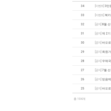
34
[이벤트]
3만원
33
[이벤트]
북카
32
[공지]
8월 
31
[공지]
제 2
30
[공지]
바오로
29
[공지]
회원가
28
[공지]
우체국
27
[공지]
7월 
26
[공지]
믿음에
25
[공지]
바오로
총 104개