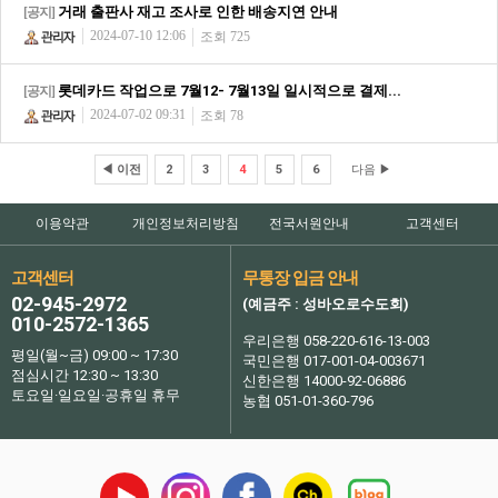
거래 출판사 재고 조사로 인한 배송지연 안내
[공지]
2024-07-10 12:06
조회 725
롯데카드 작업으로 7월12- 7월13일 일시적으로 결제...
[공지]
2024-07-02 09:31
조회 78
◀ 이전
2
3
4
5
6
다음 ▶
이용약관
개인정보처리방침
전국서원안내
고객센터
고객센터
무통장 입금 안내
02-945-2972
(예금주 : 성바오로수도회)
010-2572-1365
우리은행 058-220-616-13-003
평일(월~금) 09:00 ~ 17:30
국민은행 017-001-04-003671
점심시간 12:30 ~ 13:30
신한은행 14000-92-06886
토요일·일요일·공휴일 휴무
농협 051-01-360-796