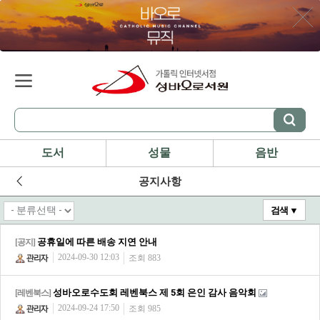
도서
성물
음반
공지사항
검색 ▼
공휴일에 따른 배송 지연 안내
[공지]
2024-09-30 12:03
조회 883
성바오로수도회 레벤북스 제 5회 은인 감사 음악회
[레벤북스]
2024-09-24 17:50
조회 985