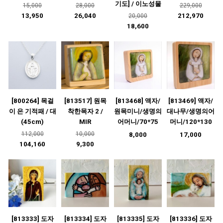
기도] / 이노성물
15,000
28,000
229,000
13,950
26,040
212,970
20,000
18,600
[800264] 목걸
[813517] 원목
[813468] 액자/
[813469] 액자/
이 은 기적패 / 대
착한목자 2 /
원목미니/생명의
대나무/생명의어
(45cm)
MIR
어머니/70*75
머니/120*130
112,000
10,000
8,000
17,000
104,160
9,300
[813333] 도자
[813334] 도자
[813335] 도자
[813336] 도자