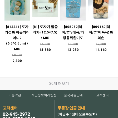
[813341] 도자
[81] 도자기 말씀
[808082]액
[809160]액
기성화 하늘의어
액자 (12.5×7.5)
자/CT/에폭/가
자/CT에폭/평화
머니2
/ MIR
정을위한기도
의손
(6.5*6.5cm) /
16,000
15,000
12,000
MIR
14,880
13,950
11,160
10,000
9,300
20
개 더보기
이용약관
개인정보처리방침
전국서원안내
고객센터
고객센터
무통장 입금 안내
02-945-2972
(예금주 : 성바오로수도회)