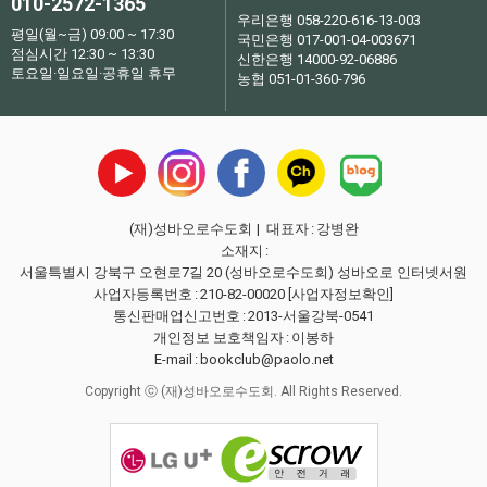
010-2572-1365
우리은행 058-220-616-13-003
평일(월~금) 09:00 ~ 17:30
국민은행 017-001-04-003671
점심시간 12:30 ~ 13:30
신한은행 14000-92-06886
토요일·일요일·공휴일 휴무
농협 051-01-360-796
(재)성바오로수도회
| 대표자
:
강병완
소재지
:
서울특별시 강북구 오현로7길 20 (성바오로수도회) 성바오로 인터넷서원
사업자등록번호
:
210-82-00020
[사업자정보확인]
통신판매업신고번호
:
2013-서울강북-0541
개인정보 보호책임자
:
이봉하
E-mail
:
bookclub@paolo.net
Copyright ⓒ (재)성바오로수도회. All Rights Reserved.