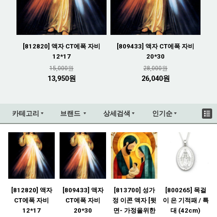
[812820] 액자 CT에폭 자비
[809433] 액자 CT에폭 자비
12*17
20*30
15,000원
28,000원
13,950원
26,040원
카테고리
브랜드
상세검색
인기순
[812820] 액자
[809433] 액자
[813700] 성가
[800265] 목걸
CT에폭 자비
CT에폭 자비
정 이콘 액자 [뒷
이 은 기적패 / 특
12*17
20*30
면- 가정을위한
대 (42cm)