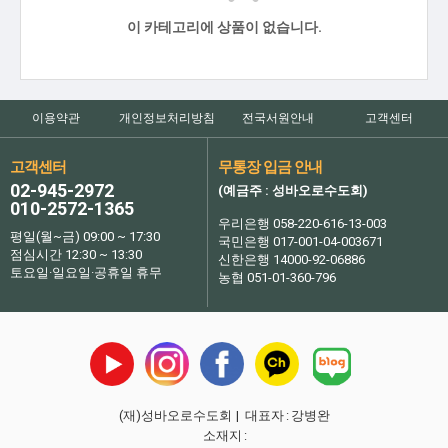
이 카테고리에 상품이 없습니다.
이용약관
개인정보처리방침
전국서원안내
고객센터
고객센터
무통장 입금 안내
02-945-2972
(예금주 : 성바오로수도회)
010-2572-1365
우리은행 058-220-616-13-003
평일(월~금) 09:00 ~ 17:30
국민은행 017-001-04-003671
점심시간 12:30 ~ 13:30
신한은행 14000-92-06886
토요일·일요일·공휴일 휴무
농협 051-01-360-796
(재)성바오로수도회
| 대표자
:
강병완
소재지
: