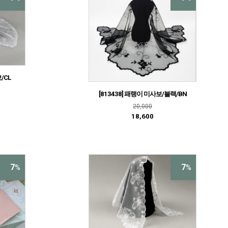
/CL
[813438] 패랭이 미사보/블랙/BN
20,000
18,600
7
7
%
%