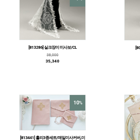
[813286] 실크장미 미사보/CL
[8
38,000
35,340
10
%
[813441] 홀리3종세트/매일미사커버,미