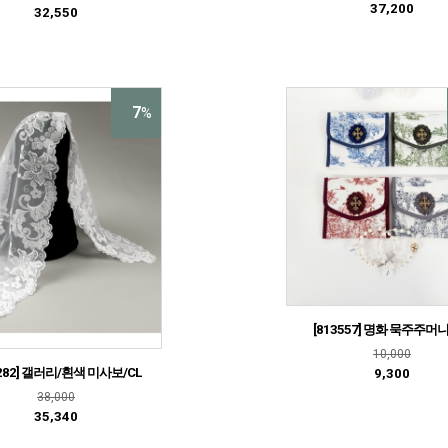
37,200
32,550
7
%
[813557] 명화 묵주주머니
10,000
3282] 갤러리/흰색 미사보/CL
9,300
38,000
35,340