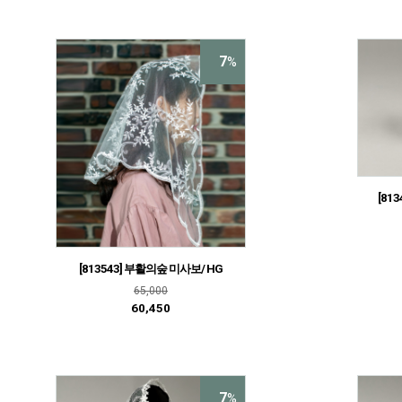
7
%
[81
[813543] 부활의숲 미사보/ HG
65,000
60,450
7
%