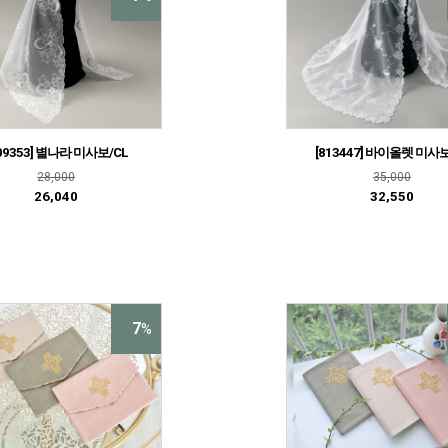
[813447] 바이올렛 미사보
09353] 별나라 미사보/CL
35,000
28,000
32,550
26,040
7
%