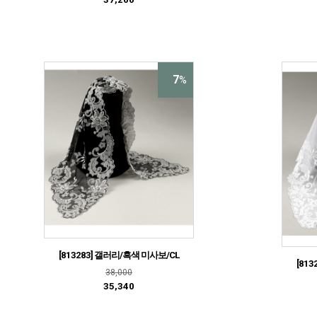
7
%
[813283] 갤러리/흑색 미사보/CL
[81
38,000
35,340