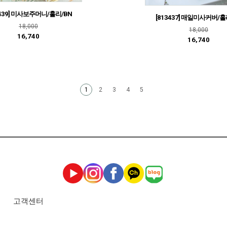
3439] 미사보주머니/홀리/BN
[813437] 매일미사커버/홀
18,000
18,000
16,740
16,740
2
3
4
5
1
고객센터