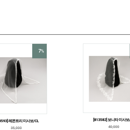
7
%
[813582] 보니타 미사보
13593] 레몬트리 미사보/CL
40,000
35,000