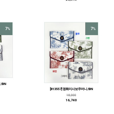
7
7
%
%
 /BN
[813557] 명화미사보주머니 /BN
18,000
16,740