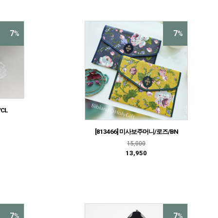
7
7
%
%
/CL
[813466] 미사보주머니/로즈/BN
15,000
13,950
7
7
%
%