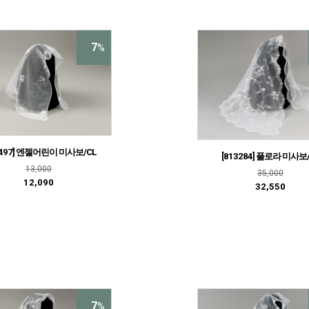
7
%
3497] 엔젤어린이 미사보/CL
[813284] 플로라 미사보
13,000
35,000
12,090
32,550
7
%