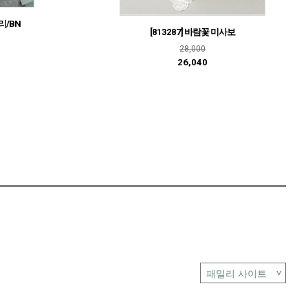
리/BN
[813287] 바람꽃 미사보
28,000
26,040