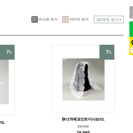
리스트 보기
이미지 보기
7
7
%
%
[812759] 포인트 미사보/CL
/CL
28,000
26,040