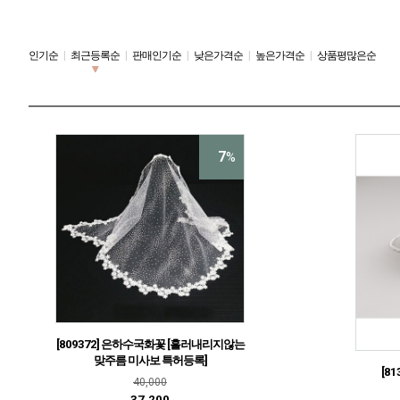
인기순
|
최근등록순
|
판매인기순
|
낮은가격순
|
높은가격순
|
상품평많은순
7
%
[809372] 은하수국화꽃 [흘러내리지않는
맞주름 미사보 특허등록]
[8
40,000
37,200