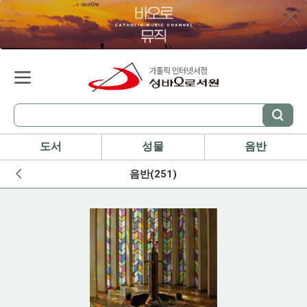
도서
성물
음반
음반(251)