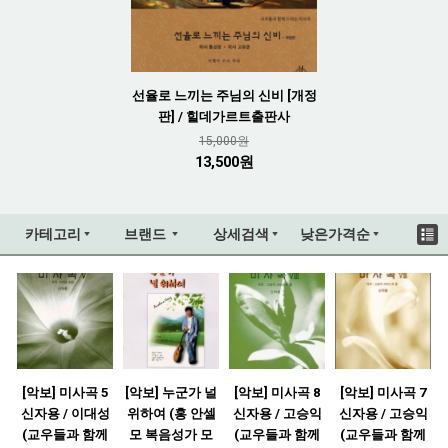
선율로 느끼는 주님의 신비 [개정
판] / 힐데가르트출판사
15,000원
13,500원
카테고리
브랜드
상세검색
낮은가격순
[악보] 미사곡 5
[악보] 누군가 널
[악보] 미사곡 8
[악보] 미사곡 7
신자용 / 이대성
위하여 (홍 안셀
신자용 / 고승익
신자용 / 고승익
(교우들과 함께
모 복음성가 모
(교우들과 함께
(교우들과 함께