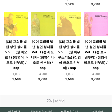
3,520
3,600
[CD] 교회를 빛
[CD] 교회를 빛
[CD] 교회를 빛
[CD] 교회를 빛
낸 성인 성녀들
낸 성인 성녀들
낸 성인 성녀들
낸 성인 성녀들
Vol. Ⅰ(성 바오
Vol. Ⅰ(성녀 모
Vol. Ⅰ(성 아우
Vol. Ⅰ(성 보나
로 1) (정영식 바
니카) (정영식 바
구스티노) (정영
벤투라) (정영식
오로 신부의) /
오로 신부의) /
식 바오로 신부
바오로 신부의) /
ssp
ssp
의) / ssp
ssp
4,000
4,000
4,000
4,000
3,600
3,600
3,600
3,600
20
개 더보기
이용약관
개인정보처리방침
전국서원안내
고객센터