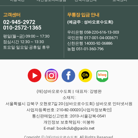
고객센터
무통장 입금 안내
02-945-2972
(예금주 : 성바오로수도회)
010-2572-1365
우리은행 058-220-616-13-003
평일(월~금) 09:00 ~ 17:30
국민은행 017-001-04-003671
점심시간 12:30 ~ 13:30
신한은행 14000-92-06886
토요일·일요일·공휴일 휴무
농협 051-01-360-796
(재)성바오로수도회
| 대표자
:
강병완
소재지
:
서울특별시 강북구 오현로7길 20 (성바오로수도회) 성바오로 인터넷서원
사업자등록번호
:
210-82-00020
[사업자정보확인]
통신판매업신고번호
:
2013-서울강북-0541
개인정보 보호책임자
:
이봉하
E-mail
:
bookclub@paolo.net
Copyright ⓒ (재)성바오로수도회. All Rights Reserved.