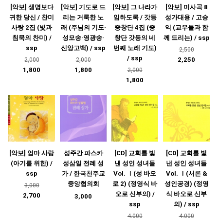
[악보] 생명보다
[악보] 기도로 드
[악보] 그 나라가
[악보] 미사곡 8
귀한 당신 / 찬미
리는 거룩한 노
임하도록 / 갓등
성가대용 / 고승
사랑 2집 (빛과
래 (주님의 기도·
중창단 4집 (중
익 (교우들과 함
침묵의 찬미) /
성모송·영광송·
창단 갓등의 네
께 드리는) / ssp
ssp
신앙고백) / ssp
번째 노래 기도)
2,500
/ ssp
2,250
2,000
2,000
1,800
1,800
2,000
1,800
[악보] 엄마 사랑
성주간 파스카
[CD] 교회를 빛
[CD] 교회를 빛
(아기를 위한) /
성삼일 전례 성
낸 성인 성녀들
낸 성인 성녀들
ssp
가 / 한국천주교
Vol. Ⅰ(성 바오
Vol. Ⅰ(서론 &
중앙협의회
로 2) (정영식 바
성인공경) (정영
3,000
오로 신부의) /
식 바오로 신부
2,700
3,000
ssp
의) / ssp
4,000
4,000