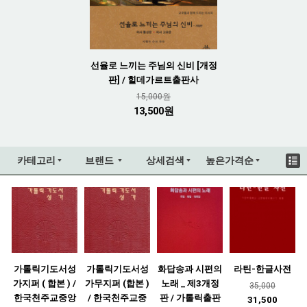
선율로 느끼는 주님의 신비 [개정
판] / 힐데가르트출판사
15,000원
13,500원
카테고리
브랜드
상세검색
높은가격순
가톨릭기도서성
가톨릭기도서성
화답송과 시편의
라틴-한글사전
가지퍼 ( 합본 ) /
가무지퍼 (합본 )
노래 _ 제3개정
35,000
한국천주교중앙
/ 한국천주교중
판 / 가톨릭출판
31,500