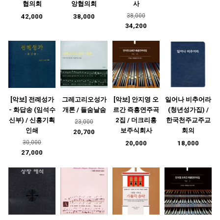
협의회
앙협의회
사
38,000
42,000
38,000
34,200
[악보] 전례성가
그레고리오성가
[악보] 안지영 오
일어나 비추어라
- 화답송 (임석수
개론 / 들숨날숨
르간 즉흥연주곡
(청년성가집) /
신부) / 신흥기획
2집 / 더크리홍
한국천주교주교
23,000
인쇄
보주식회사
회의
20,700
30,000
20,000
18,000
27,000