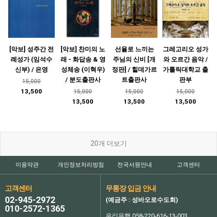
[악보] 성주간 전
[악보] 찬미의 노
선율로 느끼는
그레고리오 성가
례성가 (임석수
래 - 화답송 & 영
주님의 신비 [개
와 오르간 음악 /
신부) / 은영
성체송 (이혁우)
정판] / 힐데가르
가톨릭대학교 출
/ 분도출판사
트출판사
판부
15,000
13,500
15,000
15,000
15,000
13,500
13,500
13,500
20
개 더보기
이용약관
개인정보처리방침
전국서원안내
고객센터
고객센터
무통장 입금 안내
02-945-2972
(예금주 : 성바오로수도회)
010-2572-1365
우리은행 058-220-616-13-003