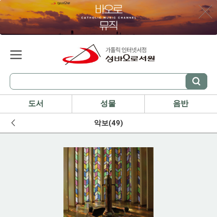
도서
성물
음반
악보(49)