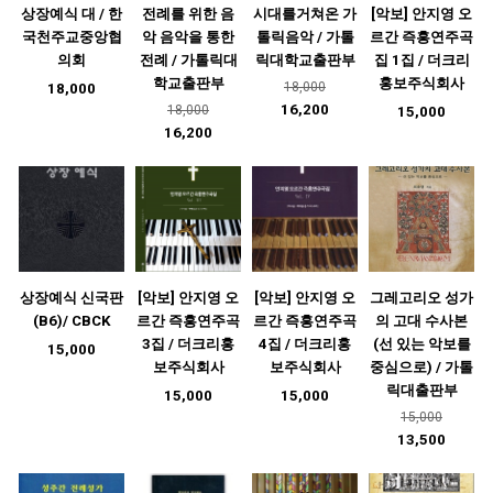
상장예식 대 / 한
전례를 위한 음
시대를거쳐온 가
[악보] 안지영 오
국천주교중앙협
악 음악을 통한
톨릭음악 / 가톨
르간 즉흥연주곡
의회
전례 / 가톨릭대
릭대학교출판부
집 1집 / 더크리
학교출판부
홍보주식회사
18,000
18,000
16,200
18,000
15,000
16,200
상장예식 신국판
[악보] 안지영 오
[악보] 안지영 오
그레고리오 성가
(B6)/ CBCK
르간 즉흥연주곡
르간 즉흥연주곡
의 고대 수사본
3집 / 더크리홍
4집 / 더크리홍
(선 있는 악보를
15,000
보주식회사
보주식회사
중심으로) / 가톨
릭대출판부
15,000
15,000
15,000
13,500