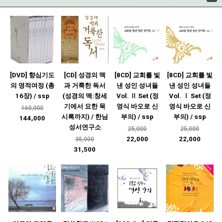
[DVD] 향심기도
[CD] 성경의 맥
[8CD] 교회를 빛
[8CD] 교회를 빛
의 영적여정 (총
과 거룩한 독서
낸 성인 성녀들
낸 성인 성녀들
16장) / ssp
(성경의 맥:창세
Vol. Ⅱ Set (정
Vol. Ⅰ Set (정
기에서 요한 묵
영식 바오로 신
영식 바오로 신
160,000
시록까지) / 한님
부의) / ssp
부의) / ssp
144,000
성서연구소
25,000
25,000
22,000
22,000
35,000
31,500