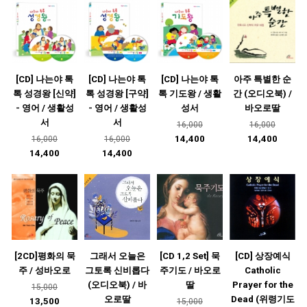
[CD] 나는야 톡
[CD] 나는야 톡
[CD] 나는야 톡
아주 특별한 순
톡 성경왕 [신약]
톡 성경왕 [구약]
톡 기도왕 / 생활
간 (오디오북) /
- 영어 / 생활성
- 영어 / 생활성
성서
바오로딸
서
서
16,000
16,000
14,400
14,400
16,000
16,000
14,400
14,400
[2CD]평화의 묵
그래서 오늘은
[CD 1,2 Set] 묵
[CD] 상장예식
주 / 성바오로
그토록 신비롭다
주기도 / 바오로
Catholic
(오디오북) / 바
딸
Prayer for the
15,000
오로딸
Dead (위령기도
13,500
15,000