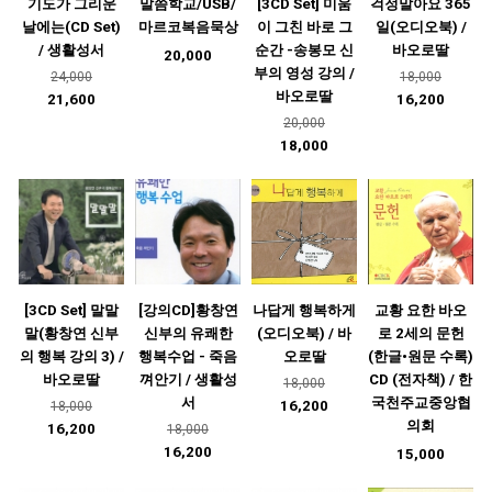
기도가 그리운
말씀학교/USB/
[3CD Set] 미움
걱정말아요 365
날에는(CD Set)
마르코복음묵상
이 그친 바로 그
일(오디오북) /
/ 생활성서
순간 -송봉모 신
바오로딸
20,000
부의 영성 강의 /
24,000
18,000
바오로딸
21,600
16,200
20,000
18,000
[3CD Set] 말말
[강의CD]황창연
나답게 행복하게
교황 요한 바오
말(황창연 신부
신부의 유쾌한
(오디오북) / 바
로 2세의 문헌
의 행복 강의 3) /
행복수업 - 죽음
오로딸
(한글•원문 수록)
바오로딸
껴안기 / 생활성
CD (전자책) / 한
18,000
서
국천주교중앙협
16,200
18,000
의회
16,200
18,000
16,200
15,000