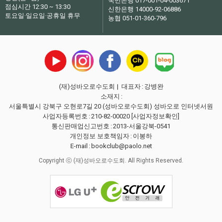
국민은행 017-001-04-003671
점심시간 12:30 ~ 13:30
신한은행 14000-92-06886
토요일·일요일·공휴일 휴무
농협 051-01-360-796
(재)성바오로수도회
| 대표자
:
강병완
소재지
:
서울특별시 강북구 오현로7길 20 (성바오로수도회) 성바오로 인터넷서원
사업자등록번호
:
210-82-00020
[사업자정보확인]
통신판매업신고번호
:
2013-서울강북-0541
개인정보 보호책임자
:
이봉하
E-mail
:
bookclub@paolo.net
Copyright ⓒ (재)성바오로수도회. All Rights Reserved.