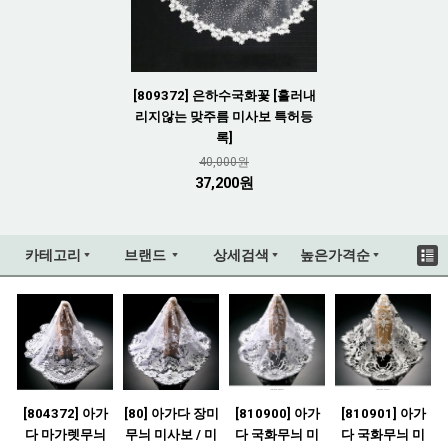
[809372] 은하수국화꽃 [흘러내
리지않는 맞주름 미사보 특허등
록]
40,000원
37,200원
카테고리
브랜드
상세검색
높은가격순
[804372] 아가
[80] 아가다 장미
[810900] 아가
[810901] 아가
다 마가렛무늬
무늬 미사보 / 미
다 국화무늬 미
다 국화무늬 미