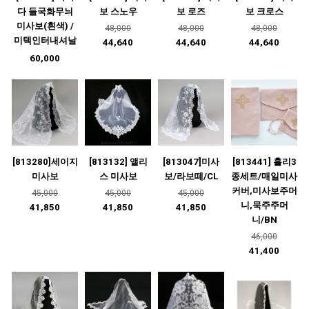
다 들국화무늬
보 스노우
보 로즈
보 크로스
미사보(흰색) /
48,000
48,000
48,000
미텍인터내셔날
44,640
44,640
44,640
60,000
[813280]세이지
[813132] 앨리
[813047]미사
[813441] 홀리3
미사보
스 미사보
보/라보떼/CL
종세트/매일미사
커버,미사보주머
45,000
45,000
45,000
니,묵주주머
41,850
41,850
41,850
니/BN
46,000
41,400