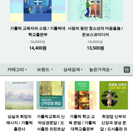
가톨릭 교육자의 소명 / 가톨릭대
사랑의 동반 청소년의 마음돌봄 /
학교출판부
돈보스코미디어
16,000원
15,000원
14,400원
13,500원
카테고리
브랜드
상세검색
높은가격순
상실과 희망의
가톨릭교회의 신
가톨릭 학교 교
최양업 신부의
메시지 / 가톨릭
약성경문답 / 도
육 문법 / 가톨릭
신앙과 영성 문
출판사
서출판 프린트샵
대학교출판부
답 / 도서출판 프