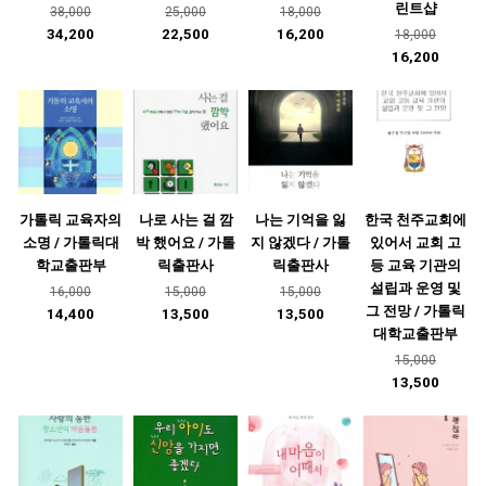
린트샵
38,000
25,000
18,000
34,200
22,500
16,200
18,000
16,200
가톨릭 교육자의
나로 사는 걸 깜
나는 기억을 잃
한국 천주교회에
소명 / 가톨릭대
박 했어요 / 가톨
지 않겠다 / 가톨
있어서 교회 고
학교출판부
릭출판사
릭출판사
등 교육 기관의
설립과 운영 및
16,000
15,000
15,000
그 전망 / 가톨릭
14,400
13,500
13,500
대학교출판부
15,000
13,500