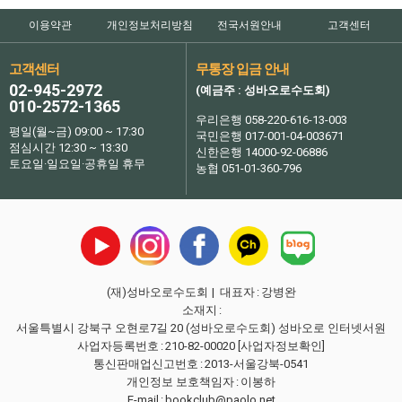
이용약관
개인정보처리방침
전국서원안내
고객센터
고객센터
무통장 입금 안내
02-945-2972
(예금주 : 성바오로수도회)
010-2572-1365
우리은행 058-220-616-13-003
평일(월~금) 09:00 ~ 17:30
국민은행 017-001-04-003671
점심시간 12:30 ~ 13:30
신한은행 14000-92-06886
토요일·일요일·공휴일 휴무
농협 051-01-360-796
(재)성바오로수도회
| 대표자
:
강병완
소재지
:
서울특별시 강북구 오현로7길 20 (성바오로수도회) 성바오로 인터넷서원
사업자등록번호
:
210-82-00020
[사업자정보확인]
통신판매업신고번호
:
2013-서울강북-0541
개인정보 보호책임자
:
이봉하
E-mail
:
bookclub@paolo.net