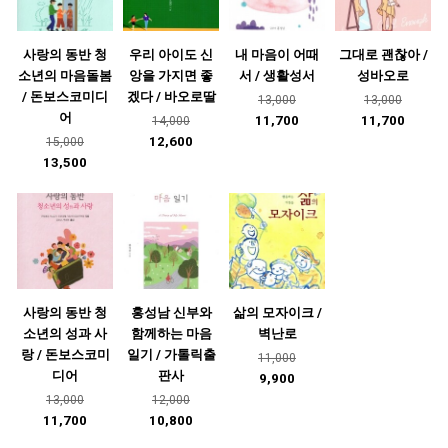
사랑의 동반 청
우리 아이도 신
내 마음이 어때
그대로 괜찮아 /
소년의 마음돌봄
앙을 가지면 좋
서 / 생활성서
성바오로
/ 돈보스코미디
겠다 / 바오로딸
13,000
13,000
어
11,700
11,700
14,000
12,600
15,000
13,500
사랑의 동반 청
홍성남 신부와
삶의 모자이크 /
소년의 성과 사
함께하는 마음
벽난로
랑 / 돈보스코미
일기 / 가톨릭출
11,000
디어
판사
9,900
13,000
12,000
11,700
10,800