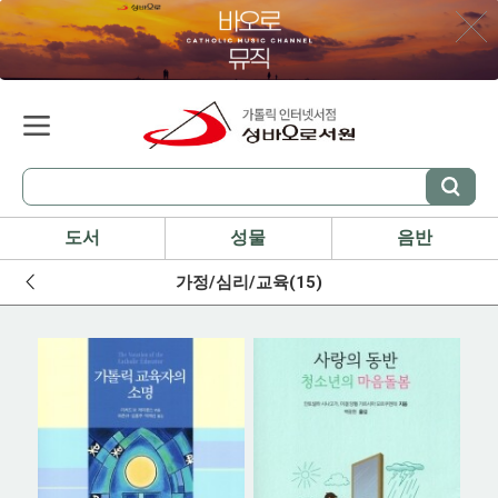
도서
성물
음반
가정/심리/교육(15)