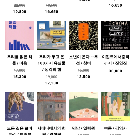
16,650
22,000
18,500
19,800
16,650
우리를 읽은 책
우리가 두고 온
소년이 온다 --무
이집트에서중국
들 / 이음
100가지 유실물
선 / 창비
까지 / 진인진
/ 생각의 힘
17,000
15,000
30,000
15,300
13,500
19,000
17,100
모든 길은 로마
시에나에서의 한
만남 / 열림원
숙론 / 김영사
로-1 / 드림북
달 / 열화당