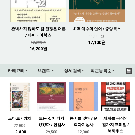
완벽하지 않아도 참 괜찮은 어른
초역 예수의 언어 / 중앙북스
/ 마이디어북스
19,000원
17,100원
18,000원
16,200원
카테고리
브랜드
상세검색
최근등록순
노마드 / 까치
모든 것이 거기
봄비를 맞다 / 문
세계를 움직인
있었다 / 현암사
학과지성사
열가지 프레임 /
22,000
북하우스
19,800
29,500
12,000