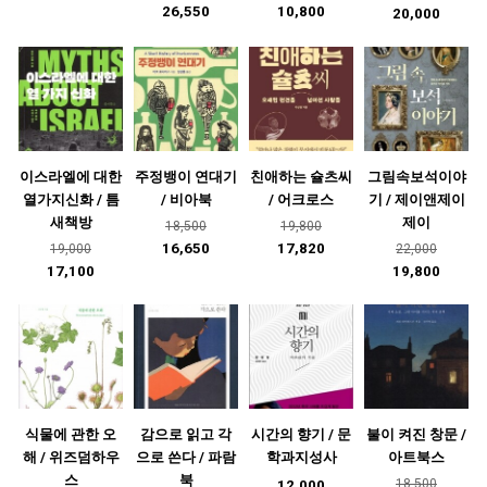
26,550
10,800
20,000
이스라엘에 대한
주정뱅이 연대기
친애하는 슐츠씨
그림속보석이야
열가지신화 / 틈
/ 비아북
/ 어크로스
기 / 제이앤제이
새책방
제이
18,500
19,800
16,650
17,820
19,000
22,000
17,100
19,800
식물에 관한 오
감으로 읽고 각
시간의 향기 / 문
불이 켜진 창문 /
해 / 위즈덤하우
으로 쓴다 / 파람
학과지성사
아트북스
스
북
18,500
12,000