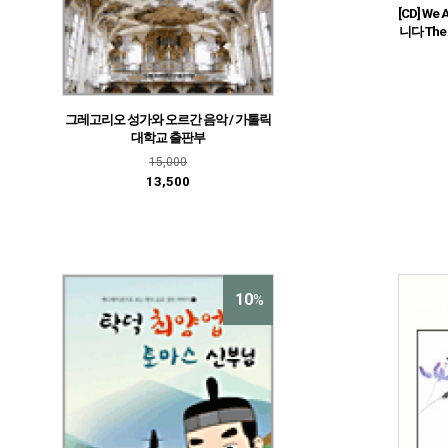
[CD] We
니다 The 
그레고리오 성가와 오르간 음악 / 가톨릭
대학교 출판부
15,000
13,500
10
%