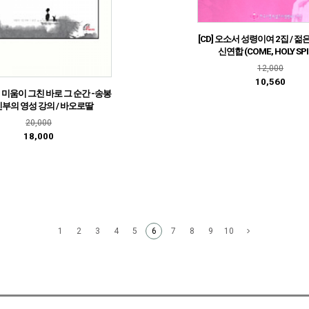
[CD] 오소서 성령이여 2집 / 
신연합 (COME, HOLY SPI
12,000
10,560
et] 미움이 그친 바로 그 순간 -송봉
신부의 영성 강의 / 바오로딸
20,000
18,000
1
2
3
4
5
7
8
9
10
6