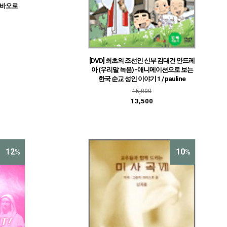
 성바오로
[DVD] 최초의 조선인 신부 김대건 안드레
아 (우리말 녹음) -애니메이션으로 보는
한국 순교 성인 이야기 1 / pauline
15,000
13,500
12
10
%
%