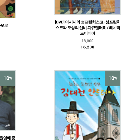
[DVD] 아시시의 성프란치스코 -성프란치
성바오로
스코와 오상의 신비,다큐멘터리 / 베네딕
도미디어
18,000
16,200
10
10
%
%
 원영배 종