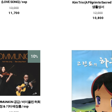
(LOVE SONG) / ssp
Kim Trio (A Pilgrim to Sacred 
생활성서
13,000
11,700
12,000
10,800
10
%
OMMUNION 공감 / 바이올린 허희
정 & 기타 배장흠 / ssp