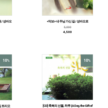
 / 성바오
<악보> 내 주님 가신 길 / 성바오로
5,000
4,500
10
10
%
%
[CD] 축복의 선물, 하루 (A Day, the Gift of
 김 트리오