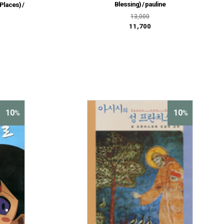
Blessing) / pauline
Places) /
13,000
11,700
10
10
%
%