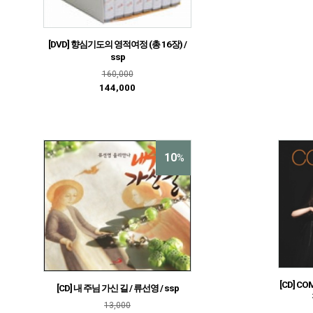
[DVD] 향심기도의 영적여정 (총 16장) /
ssp
160,000
144,000
10
%
[CD] C
[CD] 내 주님 가신 길 / 류선영 / ssp
13,000