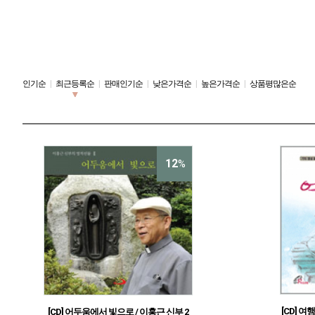
인기순
|
최근등록순
|
판매인기순
|
낮은가격순
|
높은가격순
|
상품평많은순
12
%
[CD] 여
[CD] 어두움에서 빛으로 / 이홍근 신부 2