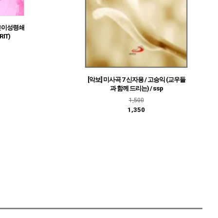
젊은이성령쇄
RIT)
[악보] 미사곡 7 신자용 / 고승익 (교우들
과 함께 드리는) / ssp
1,500
1,350