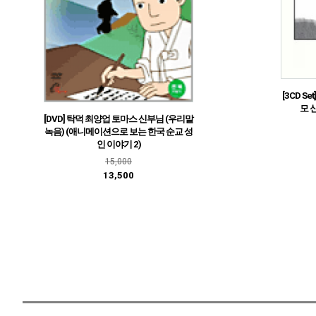
[3CD S
모 
[DVD] 탁덕 최양업 토마스 신부님 (우리말
녹음) (애니메이션으로 보는 한국 순교 성
인 이야기 2)
15,000
13,500