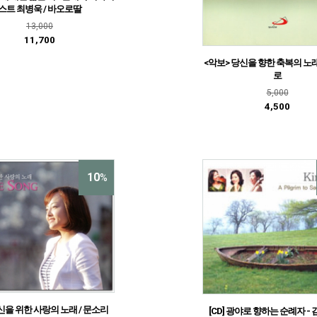
스트 최병욱 / 바오로딸
13,000
11,700
<악보> 당신을 향한 축복의 노래
로
5,000
4,500
10
%
당신을 위한 사랑의 노래 / 문소리
[CD] 광야로 향하는 순례자 -