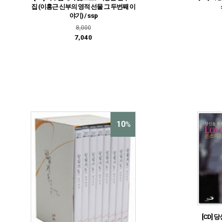
집 (이홍근 신부의 영적 선물 그 두번째 이
야기) / ssp
8,000
7,040
10
%
[CD] 