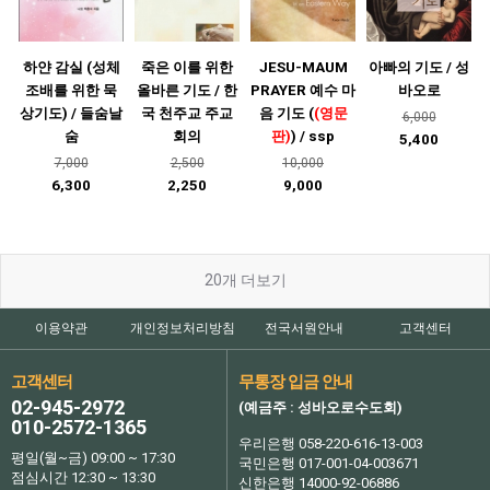
하얀 감실 (성체
죽은 이를 위한
JESU-MAUM
아빠의 기도 / 성
조배를 위한 묵
올바른 기도 / 한
PRAYER 예수 마
바오로
상기도) / 들숨날
국 천주교 주교
음 기도 (
(영문
6,000
숨
회의
판)
) / ssp
5,400
7,000
2,500
10,000
6,300
2,250
9,000
20
개 더보기
이용약관
개인정보처리방침
전국서원안내
고객센터
고객센터
무통장 입금 안내
02-945-2972
(예금주 : 성바오로수도회)
010-2572-1365
우리은행 058-220-616-13-003
평일(월~금) 09:00 ~ 17:30
국민은행 017-001-04-003671
점심시간 12:30 ~ 13:30
신한은행 14000-92-06886