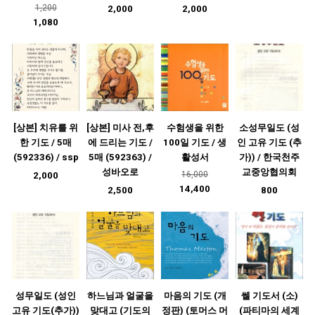
1,200
2,000
2,000
1,080
[상본] 치유를 위
[상본] 미사 전,후
수험생을 위한
소성무일도 (성
한 기도 / 5매
에 드리는 기도 /
100일 기도 / 생
인 고유 기도 (추
(592336) / ssp
5매 (592363) /
활성서
가)) / 한국천주
성바오로
교중앙협의회
16,000
2,000
14,400
2,500
800
성무일도 (성인
하느님과 얼굴을
마음의 기도 (개
쎌 기도서 (소)
고유 기도(추가))
맞대고 (기도의
정판) (토머스 머
(파티마의 세계