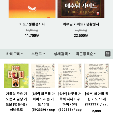
기도 / 생활성서사
예수님 가이드 / 생활성서
13,000원
25,000원
11,700원
22,500원
카테고리
브랜드
상세검색
최근등록순
가톨릭 주요 기
[상본] 하루를 마
[상본] 하루를 거
[상본] 태아를 위
도문 & 일상 기
치며 드리는 기
룩히 지내기 위
한 기도 / 5매
도문 (병풍식) /
도 / 5매
하여 / 5매
(592337) / ssp
성바오로
(592339) / ssp
(592338) / ssp
2,000