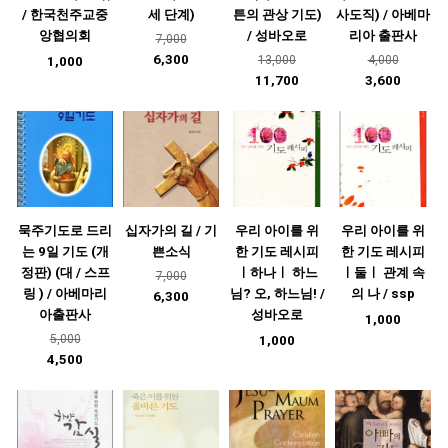
/ 한국천주교중
세 단계)
튼의 관상 기도)
사도직) / 아베마
앙협의회
/ 성바오로
리아 출판사
7,000
6,300
13,000
4,000
1,000
11,700
3,600
묵주기도로 드리
십자가의 길 / 기
우리 아이를 위
우리 아이를 위
는 9일 기도 (개
쁜소식
한 기도 레시피
한 기도 레시피
정판) (대 / 스프
ㅣ하나ㅣ 하느
ㅣ둘ㅣ 관계 속
7,000
링 ) / 아베마리
님? 오, 하느님! /
의 나 / ssp
6,300
아출판사
성바오로
1,000
5,000
1,000
4,500