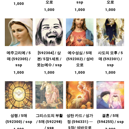
오로
ssp
오로
1,000
1,000
1,000
1,000
메주고리예 / 5
[592304] / 상
예수성심 / 5매
사도의 모후 / 5
매 (592305) /
본/ 5장1세트 /
(592302) / 성바
매 (592301) /
ssp
웃는예수 / ssp
오로
ssp
1,000
1,000
1,000
1,000
성령 / 5매
그리스도의 부활
성탄 카드 / 성가
결혼 / 5매
(592300) / ssp
/ 5매 (592298)
정 (594331) --
(594255) / ssp
/ ssp
5장/ 성바오로