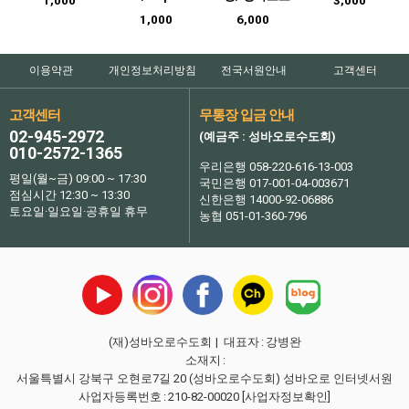
1,000
3,000
1,000
6,000
이용약관
개인정보처리방침
전국서원안내
고객센터
고객센터
무통장 입금 안내
02-945-2972
(예금주 : 성바오로수도회)
010-2572-1365
우리은행 058-220-616-13-003
평일(월~금) 09:00 ~ 17:30
국민은행 017-001-04-003671
점심시간 12:30 ~ 13:30
신한은행 14000-92-06886
토요일·일요일·공휴일 휴무
농협 051-01-360-796
(재)성바오로수도회
| 대표자
:
강병완
소재지
:
서울특별시 강북구 오현로7길 20 (성바오로수도회) 성바오로 인터넷서원
사업자등록번호
:
210-82-00020
[사업자정보확인]