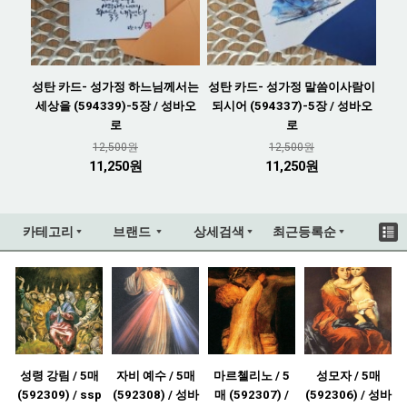
성탄 카드- 성가정 하느님께서는
성탄 카드- 성가정 말씀이사람이
세상을 (594339)-5장 / 성바오
되시어 (594337)-5장 / 성바오
로
로
12,500원
12,500원
11,250원
11,250원
카테고리
브랜드
상세검색
최근등록순
성령 강림 / 5매
자비 예수 / 5매
마르첼리노 / 5
성모자 / 5매
(592309) / ssp
(592308) / 성바
매 (592307) /
(592306) / 성바