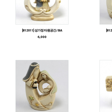
[812011] 성가정 타원공간 / BA
[81
6,000