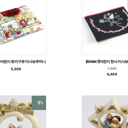
24]어린이 토끼구유 미사보주머니
[806847]어린이 천사 미
7,000
5,000
6,650
5
%