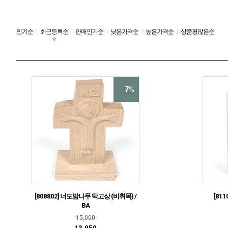
인기순
|
최근등록순
|
판매인기순
|
낮은가격순
|
높은가격순
|
상품평많은순
7
%
[808802] 너도밤나무 탁고상 (비취목) /
[811
BA
15,000
13,950