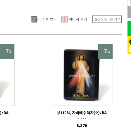
리스트 보기
이미지 보기
7
7
%
%
/ BA
[811084] 자비예수 액자(소) / BA
9,000
8,370