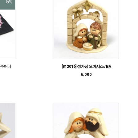
5
%
사보주머니
[812016] 성가정 오아시스 / BA
6,000