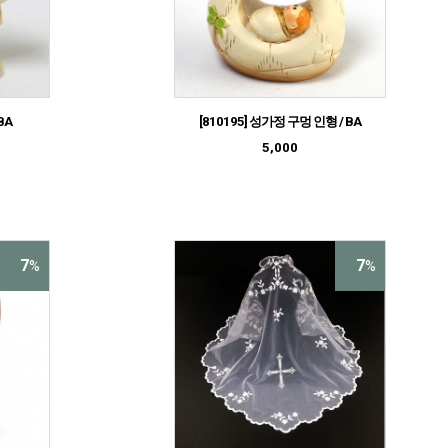
BA
[810195] 성가정 구멍 인형 / BA
5,000
7
7
%
%