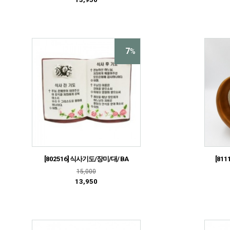
7
%
[802516] 식사기도/장미/대/ BA
[811
15,000
13,950