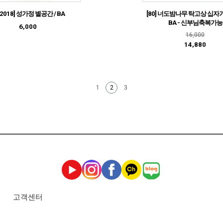
12018] 성가정 별공간 / BA
[80] 너도밤나무 탁고상 십자가
BA - 신부님축복가능
6,000
16,000
14,880
1
3
2
고객센터