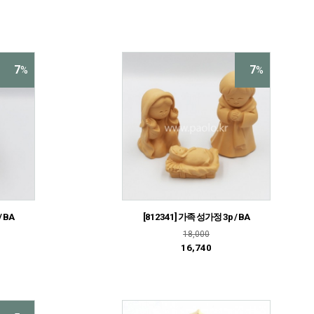
7
7
%
%
/ BA
[812341] 가족 성가정 3p / BA
18,000
16,740