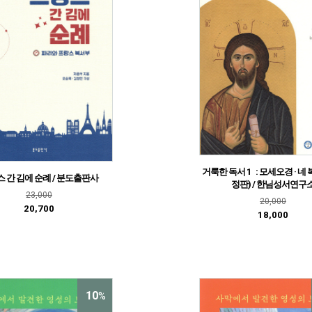
거룩한 독서 1 : 모세오경 · 네 
 간 김에 순례 / 분도출판사
정판) / 한님성서연구
23,000
20,000
20,700
18,000
10
%