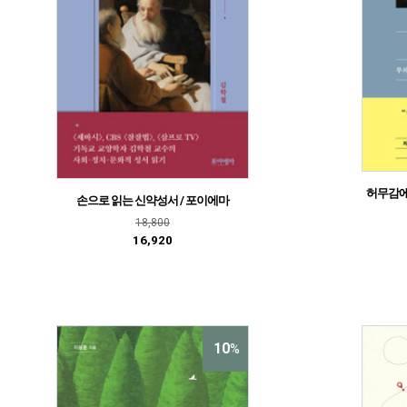
허무감에 
손으로 읽는 신약성서 / 포이에마
18,800
16,920
10
%