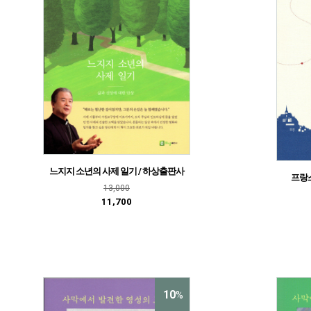
느지지 소년의 사제 일기 / 하상출판사
프랑스
13,000
11,700
10
%