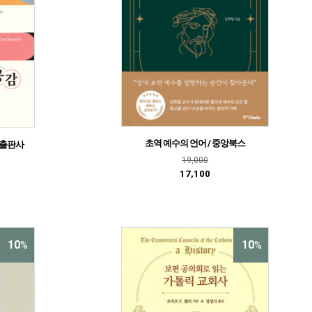
초역 예수의 언어 / 중앙북스
릭출판사
19,000
17,100
10
10
%
%