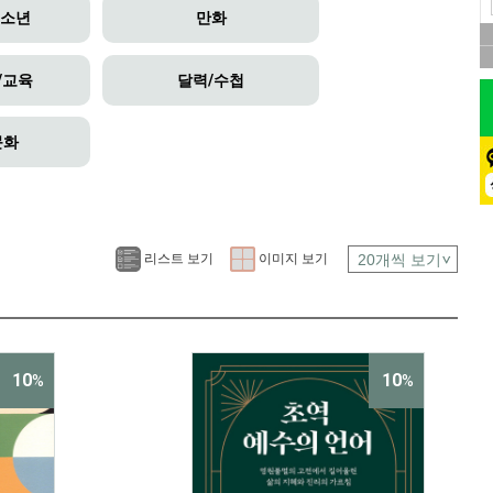
청소년
만화
/교육
달력/수첩
문화
리스트 보기
이미지 보기
10
10
%
%