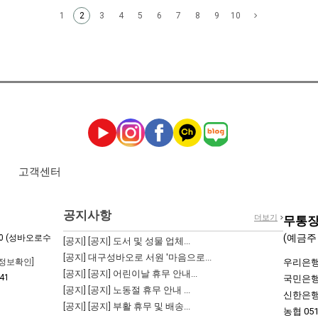
1
3
4
5
6
7
8
9
10
2
고객센터
공지사항
더보기
무통장
(예금주
0 (성바오로수
[공지]
[공지] 도서 및 성물 업체...
[공지]
대구성바오로 서원 '마음으로...
정보확인]
우리은행 0
[공지]
[공지] 어린이날 휴무 안내...
41
국민은행 0
[공지]
[공지] 노동절 휴무 안내 ...
신한은행 1
[공지]
[공지] 부활 휴무 및 배송...
농협 051-