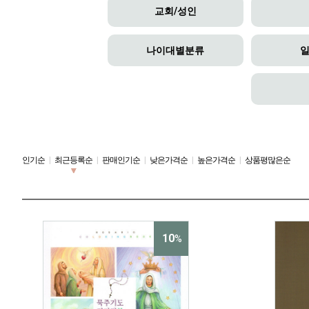
교회/성인
나이대별분류
인기순
|
최근등록순
|
판매인기순
|
낮은가격순
|
높은가격순
|
상품평많은순
10
%