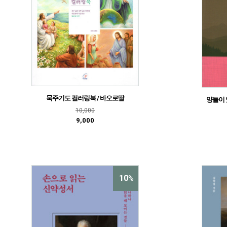
묵주기도 컬러링북 / 바오로딸
양들이 
10,000
9,000
10
%