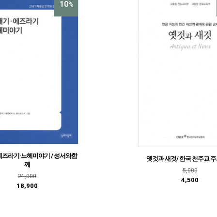
10
%
에즈라기·느헤미야기 / 성서와함
옛것과 새것/ 한국 천주교 
께
5,000
21,000
4,500
18,900