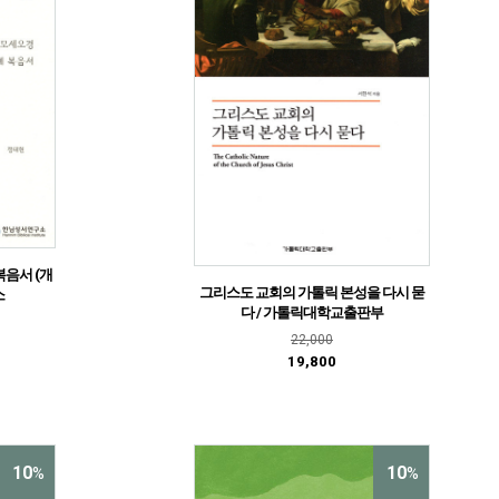
복음서 (개
그리스도 교회의 가톨릭 본성을 다시 묻
소
다 / 가톨릭대학교출판부
22,000
19,800
10
10
%
%