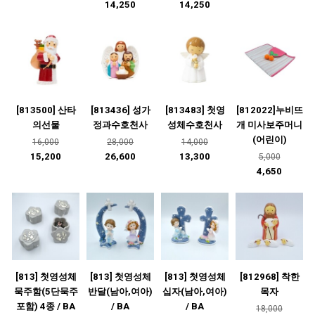
14,250
14,250
[813500] 산타
[813436] 성가
[813483] 첫영
[812022]누비뜨
의선물
정과수호천사
성체수호천사
개 미사보주머니
(어린이)
16,000
28,000
14,000
15,200
26,600
13,300
5,000
4,650
[813] 첫영성체
[813] 첫영성체
[813] 첫영성체
[812968] 착한
묵주함(5단묵주
반달(남아,여아)
십자(남아,여아)
목자
포함) 4종 / BA
/ BA
/ BA
18,000