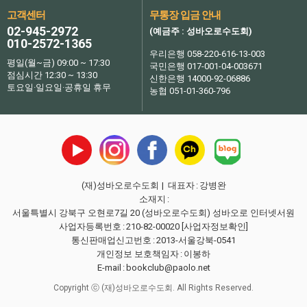
고객센터
무통장 입금 안내
02-945-2972
(예금주 : 성바오로수도회)
010-2572-1365
우리은행 058-220-616-13-003
평일(월~금) 09:00 ~ 17:30
국민은행 017-001-04-003671
점심시간 12:30 ~ 13:30
신한은행 14000-92-06886
토요일·일요일·공휴일 휴무
농협 051-01-360-796
(재)성바오로수도회
| 대표자
:
강병완
소재지
:
서울특별시 강북구 오현로7길 20 (성바오로수도회) 성바오로 인터넷서원
사업자등록번호
:
210-82-00020
[사업자정보확인]
통신판매업신고번호
:
2013-서울강북-0541
개인정보 보호책임자
:
이봉하
E-mail
:
bookclub@paolo.net
Copyright ⓒ (재)성바오로수도회. All Rights Reserved.