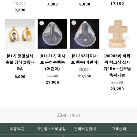
17,100
10,000
7,000
8,000
9,300
[812] 첫영성체
[811212] 미사
[812623] 미사
[809086] 비취
촛불 장식(2종) /
보 은하수행복
보 행복(어린이)
목 탁고상 십자
BA
(어린이)
가/ BA - 신부님
25,000
축복가능
23,250
30,000
6,000
27,900
25,000
23,250
20
개 더보기
이용약관
개인정보처리방침
전국서원안내
고객센터