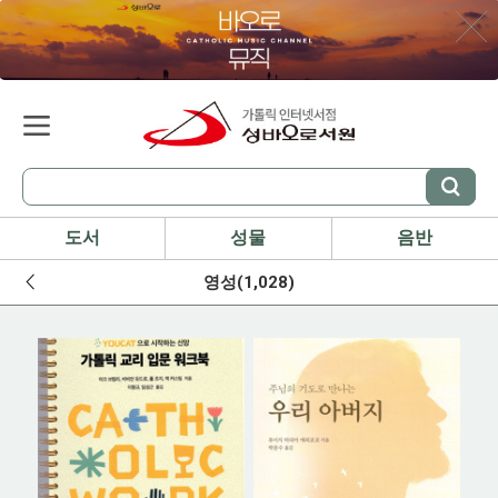
도서
성물
음반
영성(1,028)