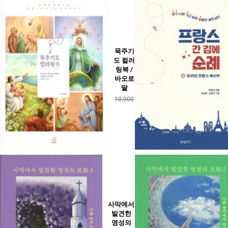
묵주기
도 컬러
링북 /
바오로
딸
10,000
사막에서
발견한
영성의