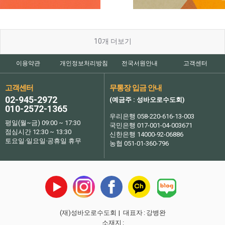
10
개 더보기
이용약관
개인정보처리방침
전국서원안내
고객센터
고객센터
무통장 입금 안내
02-945-2972
(예금주 : 성바오로수도회)
010-2572-1365
우리은행 058-220-616-13-003
평일(월~금) 09:00 ~ 17:30
국민은행 017-001-04-003671
점심시간 12:30 ~ 13:30
신한은행 14000-92-06886
토요일·일요일·공휴일 휴무
농협 051-01-360-796
(재)성바오로수도회
| 대표자
:
강병완
소재지
: