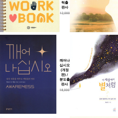
릭출
판사
12,000
깨어나
십시오
(개정
판) /
분도출
판사
18,000