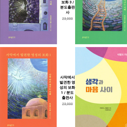
보화 3 /
분도출판
사
23,000
사막에서
발견한 영
성의 보화
1 / 분도
출판사
23,000