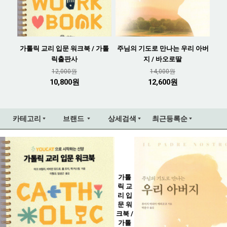
가톨릭 교리 입문 워크북 / 가톨
주님의 기도로 만나는 우리 아버
릭출판사
지 / 바오로딸
12,000원
14,000원
10,800원
12,600원
카테고리
브랜드
상세검색
최근등록순
가톨
릭 교
리 입
문 워
크북 /
가톨