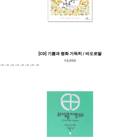
[CD] 기쁨과 평화 가득히 / 바오로딸
13,000
--> --> --> --> --> --> --> -->