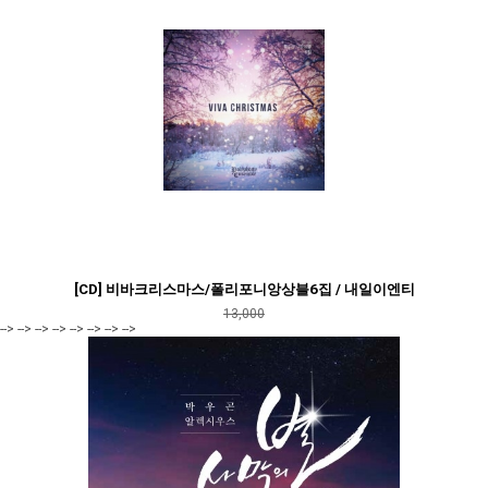
[CD] 비바크리스마스/폴리포니앙상블6집 / 내일이엔티
13,000
--> --> --> --> --> --> --> -->