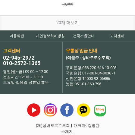
13,000
20
개 더보기
이용약관
개인정보처리방침
전국서원안내
고객센터
고객센터
무통장 입금 안내
02-945-2972
(예금주 : 성바오로수도회)
010-2572-1365
우리은행 058-220-616-13-003
평일(월~금) 09:00 ~ 17:30
국민은행 017-001-04-003671
점심시간 12:30 ~ 13:30
신한은행 14000-92-06886
토요일·일요일·공휴일 휴무
농협 051-01-360-796
(재)성바오로수도회
| 대표자
:
강병완
소재지
: