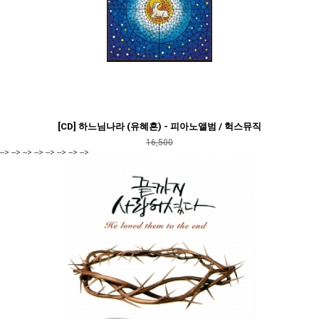
[CD] 하느님나라 (유혜흔) - 피아노앨범 / 헉스뮤직
16,500
--> --> --> --> --> --> --> -->