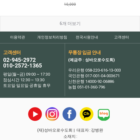
10,000
6
개 더보기
이용약관
개인정보처리방침
전국서원안내
고객센터
고객센터
무통장 입금 안내
02-945-2972
(예금주 : 성바오로수도회)
010-2572-1365
우리은행 058-220-616-13-003
평일(월~금) 09:00 ~ 17:30
국민은행 017-001-04-003671
점심시간 12:30 ~ 13:30
신한은행 14000-92-06886
토요일·일요일·공휴일 휴무
농협 051-01-360-796
(재)성바오로수도회
| 대표자
:
강병완
소재지
: