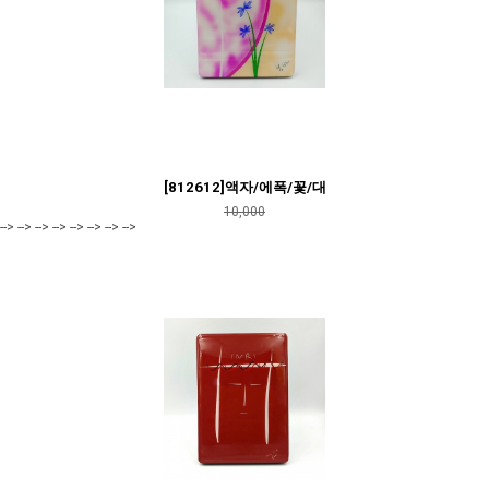
[812612]액자/에폭/꽃/대
10,000
--> --> --> --> --> --> --> -->