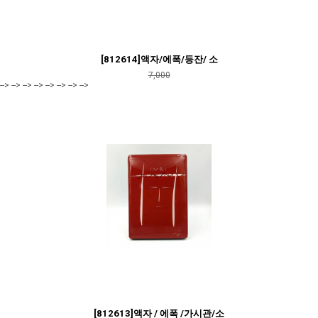
[812614]액자/에폭/등잔/ 소
7,000
--> --> --> --> --> --> --> -->
[812613]액자 / 에폭 /가시관/소