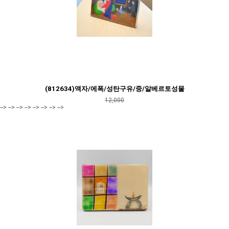
(812634)액자/에폭/성탄구유/중/알베르토성물
12,000
--> --> --> --> --> --> --> -->