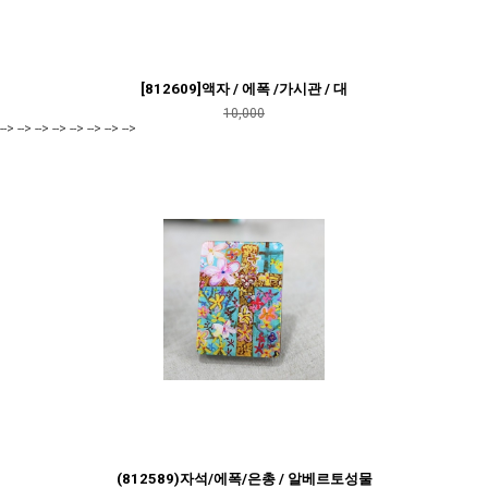
[812609]액자 / 에폭 /가시관 / 대
10,000
--> --> --> --> --> --> --> -->
(812589)자석/에폭/은총 / 알베르토성물