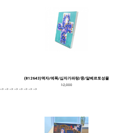
(812643)액자/에폭/십자가파랑/중/알베르토성물
12,000
--> --> --> --> --> --> --> -->