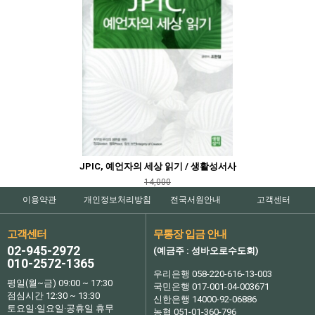
JPIC, 예언자의 세상 읽기 / 생활성서사
14,000
이용약관
개인정보처리방침
전국서원안내
고객센터
고객센터
무통장 입금 안내
02-945-2972
(예금주 : 성바오로수도회)
010-2572-1365
우리은행 058-220-616-13-003
평일(월~금) 09:00 ~ 17:30
국민은행 017-001-04-003671
점심시간 12:30 ~ 13:30
신한은행 14000-92-06886
토요일·일요일·공휴일 휴무
농협 051-01-360-796